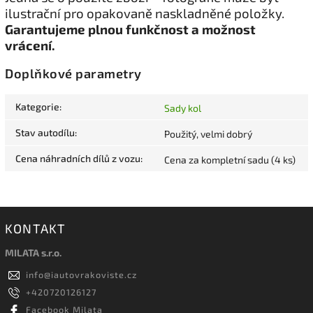
ilustrační pro opakovaně naskladněné položky.
Garantujeme plnou funkčnost a možnost
vrácení.
Doplňkové parametry
Kategorie
:
Sady kol
Stav autodílu
:
Použitý, velmi dobrý
Cena náhradních dílů z vozu
:
Cena za kompletní sadu (4 ks)
KONTAKT
MILATA s.r.o.
info
@
iautovrakoviste.cz
+420720126127
Facebook Milata