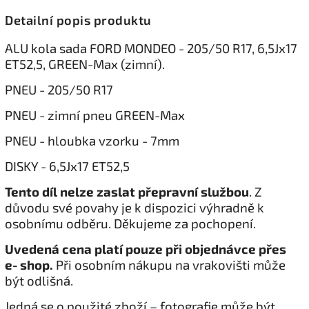
Detailní popis produktu
ALU kola sada FORD MONDEO - 205/50 R17, 6,5Jx17
ET52,5, GREEN-Max (zimní).
PNEU - 205/50 R17
PNEU - zimní pneu GREEN-Max
PNEU - hloubka vzorku - 7mm
DISKY - 6,5Jx17 ET52,5
Tento díl nelze zaslat přepravní službou
. Z
důvodu své povahy je k dispozici výhradně k
osobnímu odběru. Děkujeme za pochopení.
Uvedená cena platí pouze při objednávce přes
e‑shop.
Při osobním nákupu na vrakovišti může
být odlišná.
Jedná se o použité zboží – fotografie může být