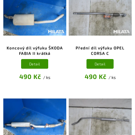
Koncový díl výfuku ŠKODA
Přední díl výfuku OPEL
FABIA II krátká
CORSA C
Detail
Detail
490 Kč
490 Kč
/ ks
/ ks