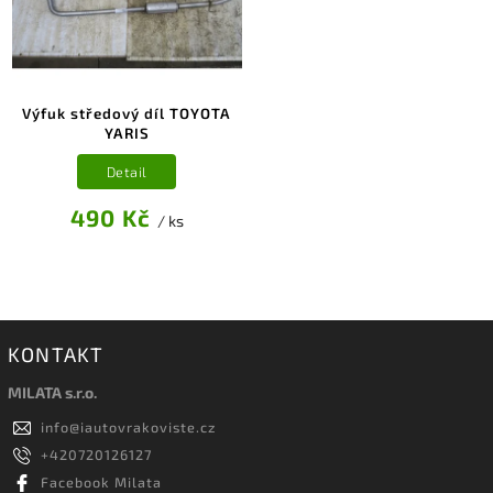
Výfuk středový díl TOYOTA
YARIS
Detail
490 Kč
/ ks
KONTAKT
MILATA s.r.o.
info
@
iautovrakoviste.cz
+420720126127
Facebook Milata