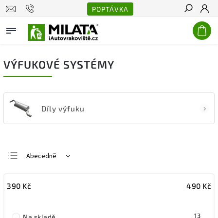
POPTÁVKA
Hledat
VÝFUKOVÉ SYSTÉMY
Díly výfuku
Abecedně
Nejlevnější
390
Kč
490
Kč
Nejdražší
Nejprodávanější
13
Na skladě