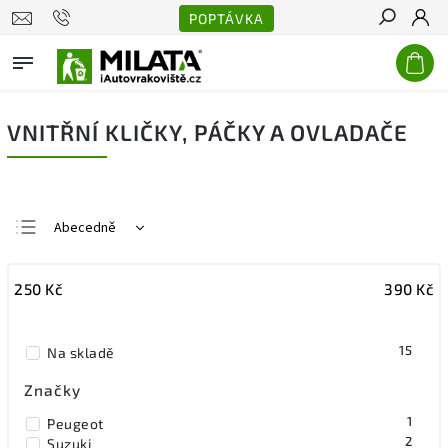
POPTÁVKA
Hledat
VNITŘNÍ KLIČKY, PÁČKY A OVLADAČE
Abecedně
Nejlevnější
250
Kč
390
Kč
Nejdražší
Nejprodávanější
15
Na skladě
Značky
1
Peugeot
2
Suzuki