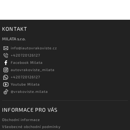
KONTAKT
MILATA s.r.o.
info
@
iautovrakoviste.cz
+420720126127
Facebook Milata
autovrakoviste_milata
+420720126127
Youtube Milata
@vrakoviste.milata
INFORMACE PRO VÁS
Obchodní informace
Všeobecné obchodní podmínky