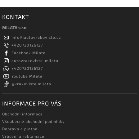
KONTAKT
MILATA s.r.o.
info
@
iautovrakoviste.cz
+420720126127
Facebook Milata
autovrakoviste_milata
+420720126127
Youtube Milata
@vrakoviste.milata
INFORMACE PRO VÁS
Obchodní informace
Všeobecné obchodní podmínky
Doprava a platba
Vrácení a reklamace