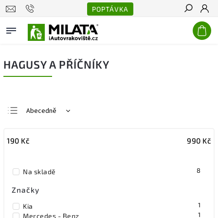
POPTÁVKA
Hledat
HAGUSY A PŘÍČNÍKY
Abecedně
Nejlevnější
190
Kč
990
Kč
Nejdražší
Nejprodávanější
8
Na skladě
Značky
1
Kia
1
Mercedes - Benz