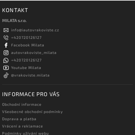
KONTAKT
MILATA s.r.o.
info
@
iautovrakoviste.cz
+420720126127
Facebook Milata
autovrakoviste_milata
+420720126127
Youtube Milata
@vrakoviste.milata
INFORMACE PRO VÁS
Obchodní informace
Všeobecné obchodní podmínky
Doprava a platba
Vrácení a reklamace
Podmínky užívání webu