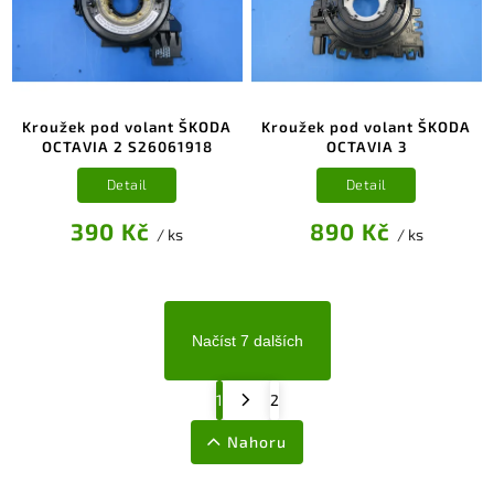
Kroužek pod volant ŠKODA
Kroužek pod volant ŠKODA
OCTAVIA 2 S26061918
OCTAVIA 3
Detail
Detail
390 Kč
890 Kč
/ ks
/ ks
Načíst 7 dalších
1
2
Nahoru