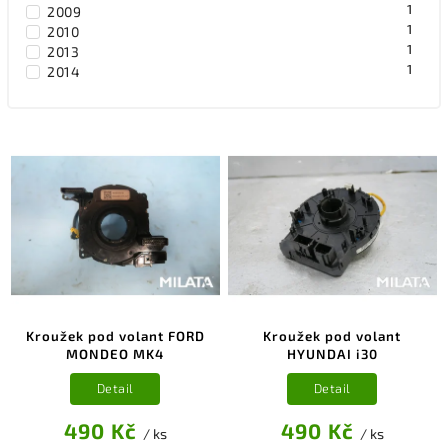
1
2009
1
2010
1
2013
1
2014
1
2015
1
2018
Kroužek pod volant FORD
Kroužek pod volant
MONDEO MK4
HYUNDAI i30
Detail
Detail
490 Kč
490 Kč
/ ks
/ ks