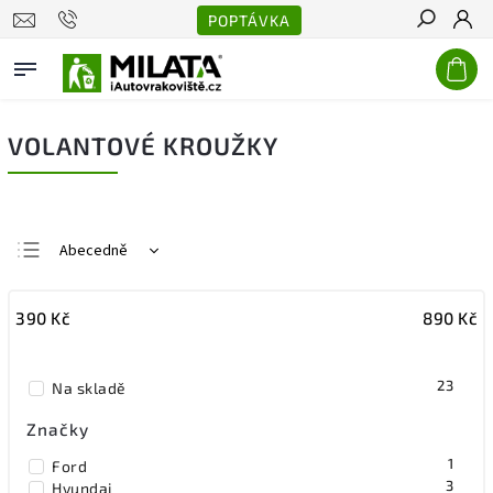
POPTÁVKA
Hledat
VOLANTOVÉ KROUŽKY
Abecedně
Nejlevnější
390
Kč
890
Kč
Nejdražší
Nejprodávanější
23
Na skladě
Značky
1
Ford
3
Hyundai