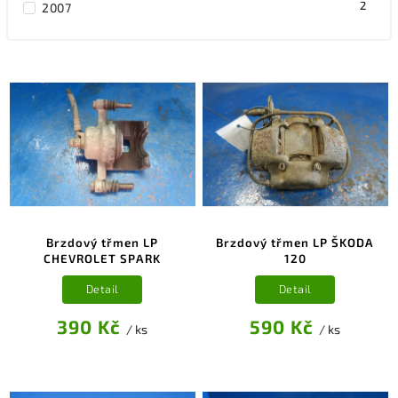
2
2007
4
2008
3
2009
2
2010
1
2014
2
2015
1
2016
1
2018
1
2011-2017
Brzdový třmen LP
Brzdový třmen LP ŠKODA
CHEVROLET SPARK
120
Detail
Detail
390 Kč
590 Kč
/ ks
/ ks