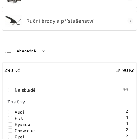
Ruční brzdy a příslušenství
Abecedně
Nejlevnější
290
Kč
3490
Kč
Nejdražší
Nejprodávanější
44
Na skladě
Značky
2
Audi
1
Fiat
1
Hyundai
2
Chevrolet
2
Opel