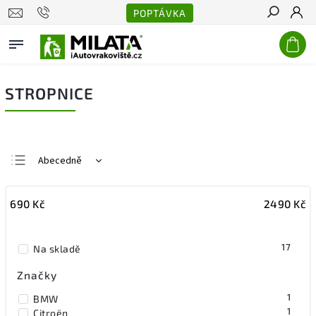
POPTÁVKA
Hledat
STROPNICE
Abecedně
Nejlevnější
690
Kč
2490
Kč
Nejdražší
Nejprodávanější
17
Na skladě
Značky
1
BMW
1
Citroën