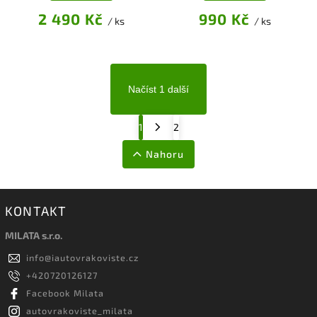
2 490 Kč
990 Kč
/ ks
/ ks
Načíst 1 další
1
2
Nahoru
KONTAKT
MILATA s.r.o.
info
@
iautovrakoviste.cz
+420720126127
Facebook Milata
autovrakoviste_milata