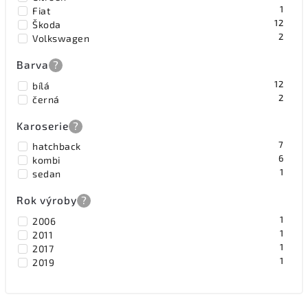
1
Fiat
12
Škoda
2
Volkswagen
Barva
?
12
bílá
2
černá
Karoserie
?
7
hatchback
6
kombi
1
sedan
Rok výroby
?
1
2006
1
2011
1
2017
1
2019