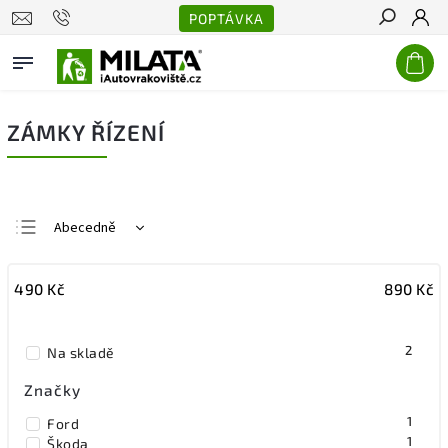
POPTÁVKA
Hledat
ZÁMKY ŘÍZENÍ
Abecedně
Nejlevnější
490
Kč
890
Kč
Nejdražší
Nejprodávanější
2
Na skladě
Značky
1
Ford
1
Škoda