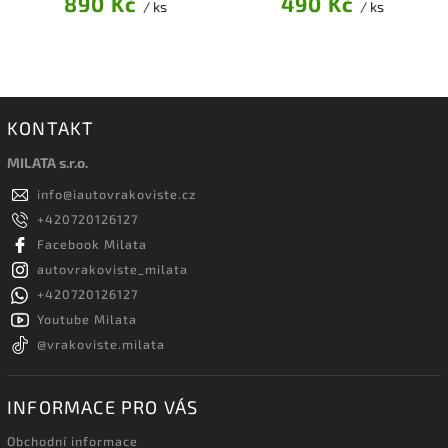
890 Kč
490 Kč
/ ks
/ ks
KONTAKT
MILATA s.r.o.
info
@
iautovrakoviste.cz
+420720126127
Facebook Milata
autovrakoviste_milata
+420720126127
Youtube Milata
@vrakoviste.milata
INFORMACE PRO VÁS
Obchodní informace