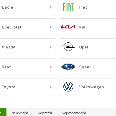
Dacia
Fiat
Chevrolet
Kia
Mazda
Opel
Seat
Subaru
Toyota
Volkswagen
ě
Nejlevnější
Nejdražší
Nejprodávanější