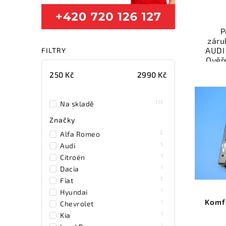
P
záru
AUDI
FILTRY
Ověř
kat
250
Kč
2990
Kč
přís
váš
113
Na skladě
Nab
Značky
rych
2
Alfa Romeo
Sa
5
v
Audi
1
Citroën
1
Dacia
3
Fiat
1
Hyundai
Komfo
1
Chevrolet
1
Kia
1