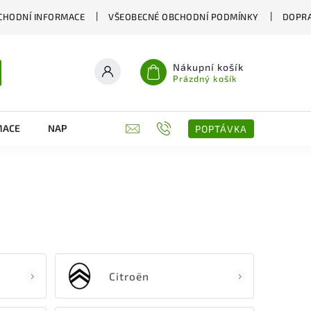
CHODNÍ INFORMACE
VŠEOBECNÉ OBCHODNÍ PODMÍNKY
DOPRA
Nákupní košík
Prázdný košík
MACE
NAPIŠTE NÁM
KONTAKTY
POPTÁVKA
Citroën