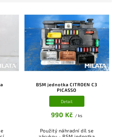
ka
BSM jednotka CITROEN C3
PICASSO
Detail
990 Kč
/ ks
se
Použitý náhradní díl se
cí
zárukou - BSM jednotka