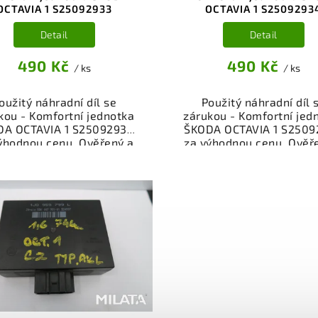
OCTAVIA 1 S25092933
OCTAVIA 1 S2509293
Detail
Detail
490 Kč
490 Kč
/ ks
/ ks
oužitý náhradní díl se
Použitý náhradní díl 
kou - Komfortní jednotka
zárukou - Komfortní jed
DA OCTAVIA 1 S25092933
ŠKODA OCTAVIA 1 S2509
ýhodnou cenu. Ověřený a
za výhodnou cenu. Ověř
oušený autodíl kategorie
odzkoušený autodíl kate
ktrosoučásti, přístroje a
Elektrosoučásti, přístro
íslušenství pro váš vůz.
příslušenství pro váš v
řený a funkční autodíl z
Ověřený a funkční autod
akoviště, připravený k
vrakoviště, připraven
ntáži. Nabízíme osobní
montáži. Nabízíme oso
ěr nebo rychlé doručení
odběr nebo rychlé doru
e-shop. Samozřejmostí je
přes e-shop. Samozřejmo
rance vrácení peněz v
garance vrácení peně
řípadě nespokojenosti.
případě nespokojenost