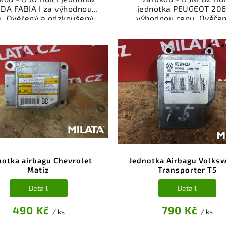
DA FABIA I za výhodnou
jednotka PEUGEOT 206
u. Ověřený a odzkoušený
výhodnou cenu. Ověřen
autodíl kategorie
odzkoušený autodíl kate
ktrosoučásti, přístroje a
Elektrosoučásti, přístro
íslušenství pro váš vůz.
příslušenství pro váš v
řený a funkční autodíl z
Ověřený a funkční autod
akoviště, připravený k
vrakoviště, připraven
ntáži. Nabízíme osobní
montáži. Nabízíme oso
ěr nebo rychlé doručení
odběr nebo rychlé doru
e-shop. Samozřejmostí je
přes e-shop. Samozřejmo
rance vrácení peněz v
garance vrácení peně
řípadě nespokojenosti.
případě nespokojenost
notka airbagu Chevrolet
Jednotka Airbagu Volks
Matiz
Transporter T5
Detail
Detail
490 Kč
790 Kč
/ ks
/ ks