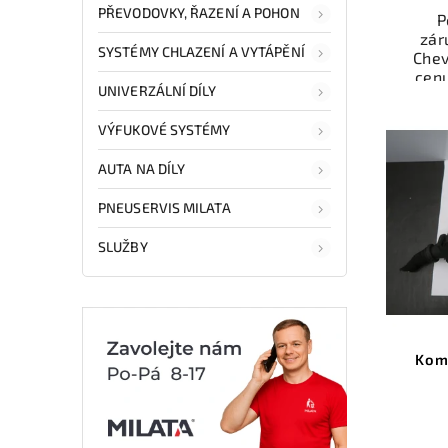
PŘEVODOVKY, ŘAZENÍ A POHON
P
zár
SYSTÉMY CHLAZENÍ A VYTÁPĚNÍ
Chev
cen
UNIVERZÁLNÍ DÍLY
Ele
VÝFUKOVÉ SYSTÉMY
př
Ově
AUTA NA DÍLY
vr
mo
PNEUSERVIS MILATA
odb
přes 
SLUŽBY
ga
p
Kom