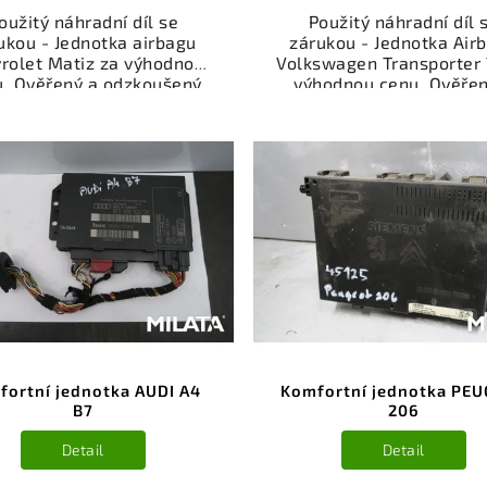
oužitý náhradní díl se
Použitý náhradní díl 
ukou - Jednotka airbagu
zárukou - Jednotka Air
rolet Matiz za výhodnou
Volkswagen Transporter 
u. Ověřený a odzkoušený
výhodnou cenu. Ověřen
autodíl kategorie
odzkoušený autodíl kate
ktrosoučásti, přístroje a
Elektrosoučásti, přístro
íslušenství pro váš vůz.
příslušenství pro váš v
řený a funkční autodíl z
Ověřený a funkční autod
akoviště, připravený k
vrakoviště, připraven
ntáži. Nabízíme osobní
montáži. Nabízíme oso
ěr nebo rychlé doručení
odběr nebo rychlé doru
e-shop. Samozřejmostí je
přes e-shop. Samozřejmo
rance vrácení peněz v
garance vrácení peně
řípadě nespokojenosti.
případě nespokojenost
fortní jednotka AUDI A4
Komfortní jednotka PE
B7
206
Detail
Detail