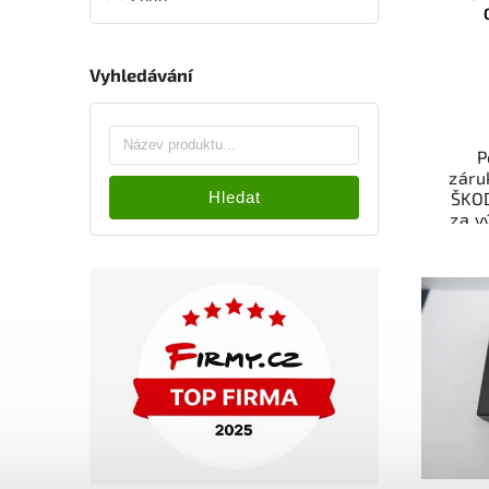
4
2009
5
2010
2
2012
Vyhledávání
1
2013
2
2014
3
2015
P
6
2018
záru
Hledat
ŠKO
3
2019
za v
3
2005-2011
odzk
1
2003-2010
Ele
1
2008-2013
př
1
1998-2006
Ově
vr
1
2004-2009
mo
3
1999-2008
odb
přes 
ga
p