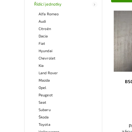
Řídící jednotky
Alfa Romeo
Audi
Citroën
Dacia
Fiat
Hyundai
Chevrolet
Kia
Land Rover
Mazda
BS
Opel
Peugeot
Seat
Subaru
Škoda
Toyota
P
záru
Volkswagen