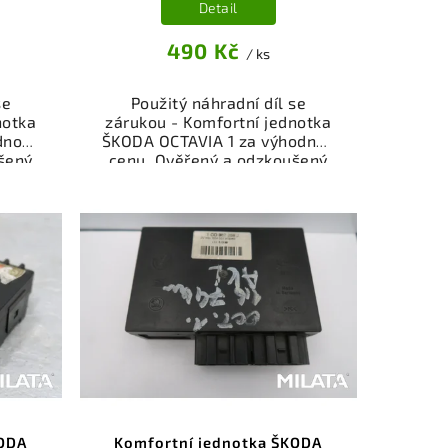
Detail
490 Kč
/ ks
se
Použitý náhradní díl se
notka
zárukou - Komfortní jednotka
dnou
ŠKODA OCTAVIA 1 za výhodnou
šený
cenu. Ověřený a odzkoušený
autodíl kategorie
je a
Elektrosoučásti, přístroje a
ůz.
příslušenství pro váš vůz.
íl z
Ověřený a funkční autodíl z
ý k
vrakoviště, připravený k
bní
montáži. Nabízíme osobní
čení
odběr nebo rychlé doručení
stí je
přes e-shop. Samozřejmostí je
z v
garance vrácení peněz v
i.
případě nespokojenosti.
KODA
Komfortní jednotka ŠKODA