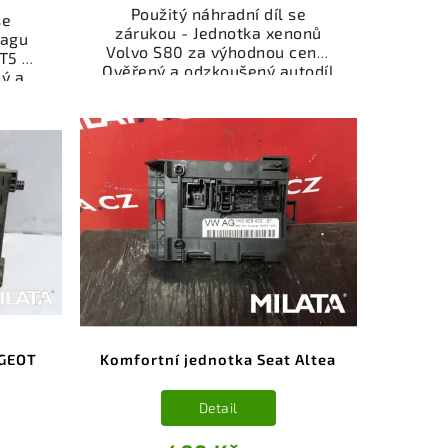
Použitý náhradní díl se
se
zárukou - Jednotka xenonů
bagu
Volvo S80 za výhodnou cenu.
T5 za
Ověřený a odzkoušený autodíl
ý a
kategorie Elektrosoučásti,
gorie
přístroje a příslušenství pro
je a
váš vůz. Ověřený a funkční
ůz.
autodíl z vrakoviště,
íl z
připravený k montáži.
ý k
Nabízíme osobní odběr nebo
bní
rychlé doručení přes e-shop.
čení
Samozřejmostí je garance
stí je
vrácení peněz v případě
z v
nespokojenosti.
i.
UGEOT
Komfortní jednotka Seat Altea
Detail