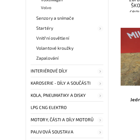
ŠKO
Volvo
cen
Senzory a snímače
Ele
Startéry
př
Ově
Vnitřní osvětlení
vr
mo
Volantové kroužky
odb
Zapalování
přes 
ga
p
INTERIÉROVÉ DÍLY
KAROSERIE - DÍLY A SOUČÁSTI
KOLA, PNEUMATIKY A DISKY
Jed
LPG CNG ELEKTRO
MOTORY, ČÁSTI A DÍLY MOTORŮ
PALIVOVÁ SOUSTAVA