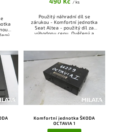
490 Kč
/ ks
Použitý náhradní díl se
se
zárukou - Komfortní jednotka
notka
Seat Altea - použitý díl za
nou
výhodnou cenu. Ověřený a
šený
odzkoušený autodíl kategorie
Elektrosoučásti, přístroje a
je a
příslušenství pro váš vůz.
ůz.
Ověřený a funkční autodíl z
íl z
vrakoviště, připravený k
ý k
montáži. Nabízíme osobní
bní
odběr nebo rychlé doručení
čení
přes e-shop. Samozřejmostí je
stí je
garance vrácení peněz v
z v
případě nespokojenosti.
i.
KODA
Komfortní jednotka ŠKODA
OCTAVIA 1