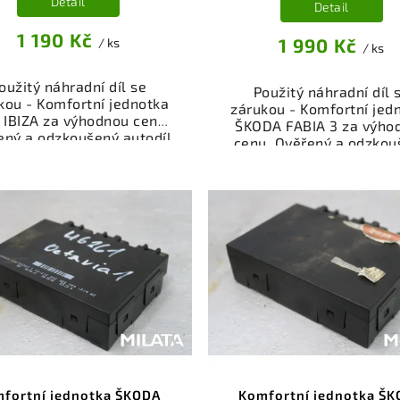
Detail
Detail
1 190 Kč
1 990 Kč
/ ks
/ ks
oužitý náhradní díl se
Použitý náhradní díl 
kou - Komfortní jednotka
zárukou - Komfortní jed
 IBIZA za výhodnou cenu.
ŠKODA FABIA 3 za výho
ený a odzkoušený autodíl
cenu. Ověřený a odzkou
egorie Elektrosoučásti,
autodíl kategorie
troje a příslušenství pro
Elektrosoučásti, přístro
 vůz. Ověřený a funkční
příslušenství pro váš v
autodíl z vrakoviště,
Ověřený a funkční autod
připravený k montáži.
vrakoviště, připraven
ízíme osobní odběr nebo
montáži. Nabízíme oso
lé doručení přes e-shop.
odběr nebo rychlé doru
mozřejmostí je garance
přes e-shop. Samozřejmo
rácení peněz v případě
garance vrácení peně
nespokojenosti.
případě nespokojenost
fortní jednotka ŠKODA
Komfortní jednotka Š