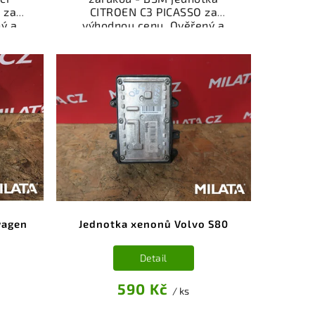
 za
CITROEN C3 PICASSO za
ý a
výhodnou cenu. Ověřený a
gorie
odzkoušený autodíl kategorie
je a
Elektrosoučásti, přístroje a
ůz.
příslušenství pro váš vůz.
íl z
Ověřený a funkční autodíl z
ý k
vrakoviště, připravený k
bní
montáži. Nabízíme osobní
čení
odběr nebo rychlé doručení
stí je
přes e-shop. Samozřejmostí je
z v
garance vrácení peněz v
i.
případě nespokojenosti.
wagen
Jednotka xenonů Volvo S80
Detail
590 Kč
/ ks