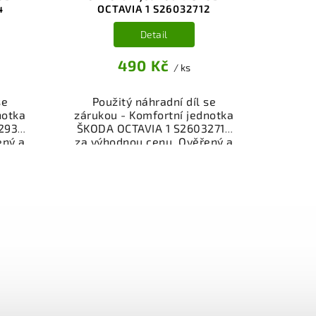
4
OCTAVIA 1 S26032712
Detail
490 Kč
/ ks
se
Použitý náhradní díl se
notka
zárukou - Komfortní jednotka
2934
ŠKODA OCTAVIA 1 S26032712
ený a
za výhodnou cenu. Ověřený a
gorie
odzkoušený autodíl kategorie
je a
Elektrosoučásti, přístroje a
ůz.
příslušenství pro váš vůz.
íl z
Ověřený a funkční autodíl z
ý k
vrakoviště, připravený k
bní
montáži. Nabízíme osobní
čení
odběr nebo rychlé doručení
stí je
přes e-shop. Samozřejmostí je
z v
garance vrácení peněz v
i.
případě nespokojenosti.