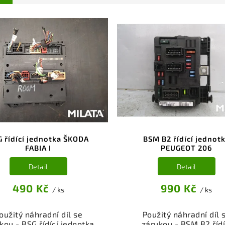
G řídící jednotka ŠKODA
BSM B2 řídící jednot
FABIA I
PEUGEOT 206
Detail
Detail
490 Kč
990 Kč
/ ks
/ ks
oužitý náhradní díl se
Použitý náhradní díl 
kou - BSG řídící jednotka
zárukou - BSM B2 řídí