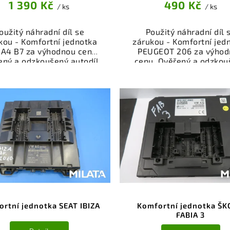
1 390 Kč
490 Kč
/ ks
/ ks
oužitý náhradní díl se
Použitý náhradní díl 
kou - Komfortní jednotka
zárukou - Komfortní jed
 A4 B7 za výhodnou cenu.
PEUGEOT 206 za výhod
ený a odzkoušený autodíl
cenu. Ověřený a odzkou
egorie Elektrosoučásti,
autodíl kategorie
troje a příslušenství pro
Elektrosoučásti, přístro
 vůz. Ověřený a funkční
příslušenství pro váš v
autodíl z vrakoviště,
Ověřený a funkční autod
připravený k montáži.
vrakoviště, připraven
ízíme osobní odběr nebo
montáži. Nabízíme oso
lé doručení přes e-shop.
odběr nebo rychlé doru
mozřejmostí je garance
přes e-shop. Samozřejmo
rácení peněz v případě
garance vrácení peně
nespokojenosti.
případě nespokojenost
rtní jednotka SEAT IBIZA
Komfortní jednotka Š
FABIA 3