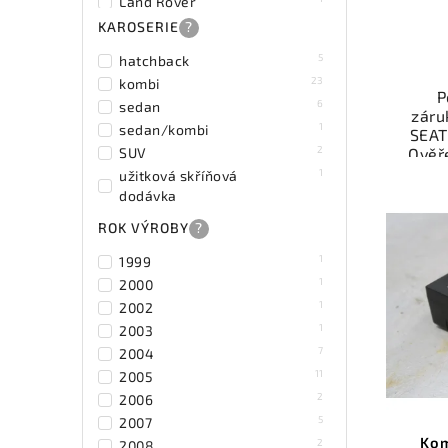
Land Rover
2
Mazda
KAROSERIE
?
1
Opel
5
hatchback
2
Peugeot
23
kombi
3
Seat
P
6
sedan
záru
2
Subaru
1
sedan/kombi
SEAT
64
Škoda
2
Ověř
SUV
1
Toyota
kat
1
užitková skříňová
20
Volkswagen
přís
dodávka
2
Volvo
váš
ROK VÝROBY
?
1
1999
Nab
1
2000
rych
Sa
1
2002
v
1
2003
7
2004
11
2005
2
2006
5
2007
Kom
2
2008