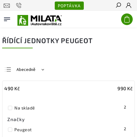
POPTÁVKA
Hledat
ŘÍDÍCÍ JEDNOTKY PEUGEOT
Abecedně
Nejlevnější
490
Kč
990
Kč
Nejdražší
Nejprodávanější
2
Na skladě
Značky
2
Peugeot