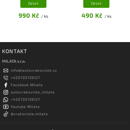
Detail
Detail
990 Kč
490 Kč
/ ks
/ ks
KONTAKT
MILATA s.r.o.
info
@
iautovrakoviste.cz
+420720126127
Facebook Milata
autovrakoviste_milata
+420720126127
Youtube Milata
@vrakoviste.milata