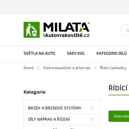
SVĚTLA NA AUTO
SADY KOL
KATEGORIE DÍLŮ
Domů
/
Elektrosoučásti a přístroje
/
Řídící jednotky
ŘÍDÍC
Kategorie
BRZDY A BRZDOVÉ SYSTÉMY
Abecedn
DÍLY NÁPRAV A ŘÍZENÍ