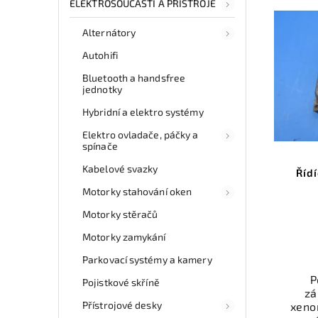
ELEKTROSOUČÁSTI A PŘÍSTROJE
Alternátory
Autohifi
Bluetooth a handsfree
jednotky
Hybridní a elektro systémy
Elektro ovladače, páčky a
spínače
Kabelové svazky
Říd
Motorky stahování oken
Motorky stěračů
Motorky zamykání
Parkovací systémy a kamery
P
Pojistkové skříně
zá
Přístrojové desky
xeno