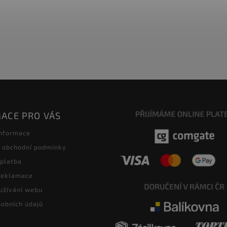
ACE PRO VÁS
informace
 obchodní podmínky
 platba
 reklamace
užívání webu
obních údajů