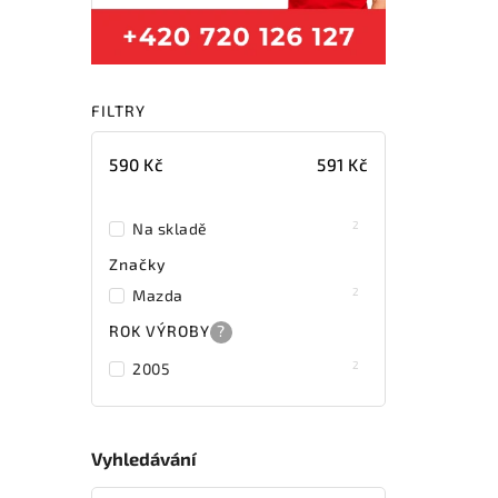
FILTRY
590
Kč
591
Kč
2
Na skladě
Značky
2
Mazda
ROK VÝROBY
?
2
2005
Vyhledávání