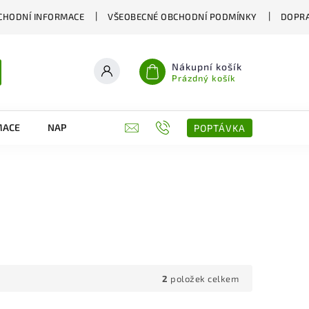
CHODNÍ INFORMACE
VŠEOBECNÉ OBCHODNÍ PODMÍNKY
DOPRA
Nákupní košík
Prázdný košík
MACE
NAPIŠTE NÁM
KONTAKTY
POPTÁVKA
2
položek celkem