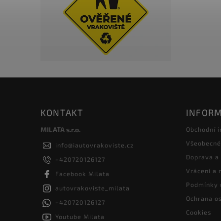
KONTAKT
INFORM
MILATA s.r.o.
Obchodní 
Všeobecné
info
@
iautovrakoviste.cz
Doprava a
+420720126127
Vrácení a
Facebook Milata
Podmínky 
autovrakoviste_milata
Ochrana os
+420720126127
Cookies
Youtube Milata