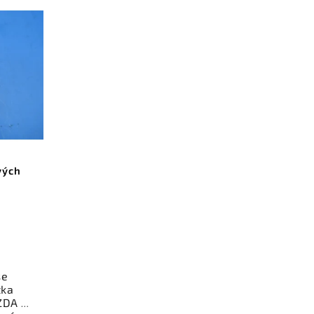
vých
se
tka
ZDA 6