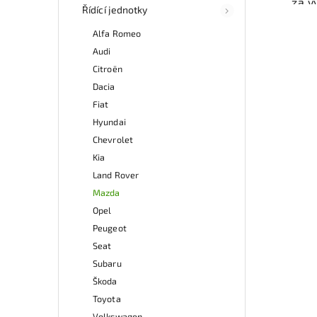
za v
Řídící jednotky
odzk
Ele
Alfa Romeo
př
Audi
Ově
vr
Citroën
mo
Dacia
odb
Fiat
přes 
Hyundai
ga
p
Chevrolet
Kia
Land Rover
Mazda
Opel
Peugeot
Seat
Subaru
Škoda
Toyota
Volkswagen