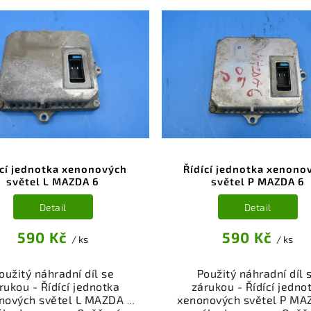
ící jednotka xenonových
Řídící jednotka xenono
světel L MAZDA 6
světel P MAZDA 6
Detail
Detail
590 Kč
590 Kč
/ ks
/ ks
oužitý náhradní díl se
Použitý náhradní díl 
rukou - Řídící jednotka
zárukou - Řídící jedno
nových světel L MAZDA 6
xenonových světel P MA