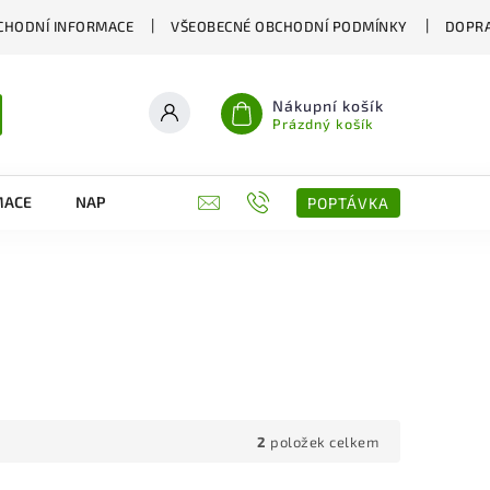
CHODNÍ INFORMACE
VŠEOBECNÉ OBCHODNÍ PODMÍNKY
DOPRA
Nákupní košík
Prázdný košík
MACE
NAPIŠTE NÁM
KONTAKTY
POPTÁVKA
2
položek celkem