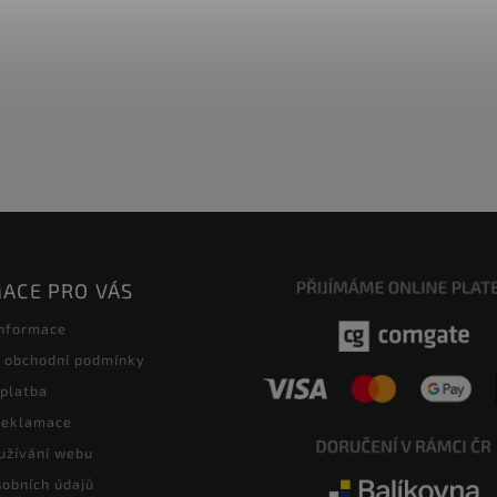
ACE PRO VÁS
informace
 obchodní podmínky
 platba
 reklamace
užívání webu
obních údajů