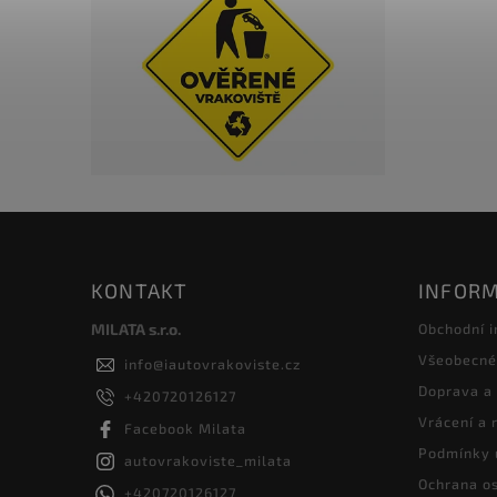
KONTAKT
INFORM
MILATA s.r.o.
Obchodní 
Všeobecné
info
@
iautovrakoviste.cz
Doprava a
+420720126127
Vrácení a
Facebook Milata
Podmínky 
autovrakoviste_milata
Ochrana os
+420720126127