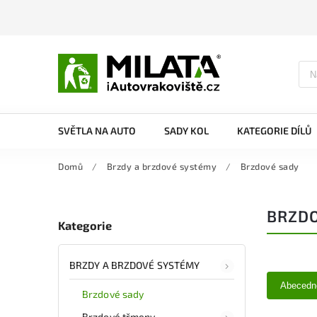
SVĚTLA NA AUTO
SADY KOL
KATEGORIE DÍLŮ
Domů
/
Brzdy a brzdové systémy
/
Brzdové sady
BRZDO
Kategorie
BRZDY A BRZDOVÉ SYSTÉMY
Abecedn
Brzdové sady
Brzdové třmeny