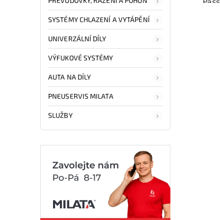
PŘEVODOVKY, ŘAZENÍ A POHON
Pass
Ověř
SYSTÉMY CHLAZENÍ A VYTÁPĚNÍ
kat
syst
a fun
UNIVERZÁLNÍ DÍLY
Nab
VÝFUKOVÉ SYSTÉMY
rych
Sa
AUTA NA DÍLY
v
PNEUSERVIS MILATA
SLUŽBY