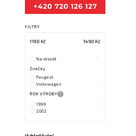
FILTRY
1190
Kč
1490
Kč
2
Na skladě
Značky
1
Peugeot
1
Volkswagen
ROK VÝROBY
?
1
1998
1
2002
Vyhledávání