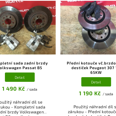
pletní sada zadní brzdy
Přední kotouče vč.brzd
olkswagen Passat B5
destiček Peugeot 307 
65KW
Detail
Detail
1 490 Kč
/ sada
1 190 Kč
/ sada
oužitý náhradní díl se
Použitý náhradní díl 
rukou - Kompletní sada
zárukou - Přední kotouč
adní brzdy Volkswagen