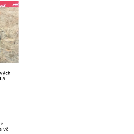
ových
1,4
se
e vč.