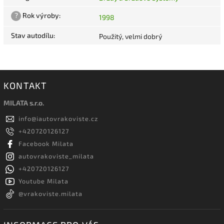
?
Rok výroby
:
1998
Stav autodílu
:
Použitý, velmi dobrý
KONTAKT
MILATA s.r.o.
info
@
iautovrakoviste.cz
+420720126127
Facebook Milata
autovrakoviste_milata
+420720126127
Youtube Milata
@vrakoviste.milata