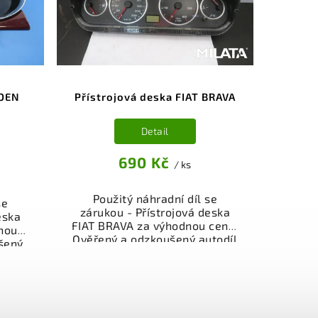
stí je
vrácení peněz v případě
z v
nespokojenosti.
i.
ROEN
Přístrojová deska FIAT BRAVA
Detail
690 Kč
/ ks
Použitý náhradní díl se
se
zárukou - Přístrojová deska
eska
FIAT BRAVA za výhodnou cenu.
nou
Ověřený a odzkoušený autodíl
šený
kategorie Elektrosoučásti,
přístroje a příslušenství pro
je a
váš vůz. Ověřený a funkční
ůz.
autodíl z vrakoviště,
íl z
připravený k montáži.
ý k