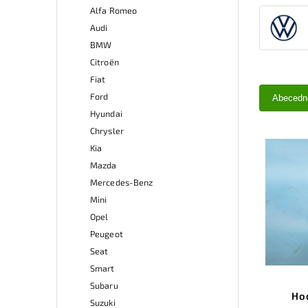
Alfa Romeo
Audi
BMW
Citroën
Fiat
Ford
Abecedn
Hyundai
Chrysler
Kia
Mazda
Mercedes-Benz
Mini
Opel
Peugeot
Seat
Smart
Subaru
Ho
Suzuki