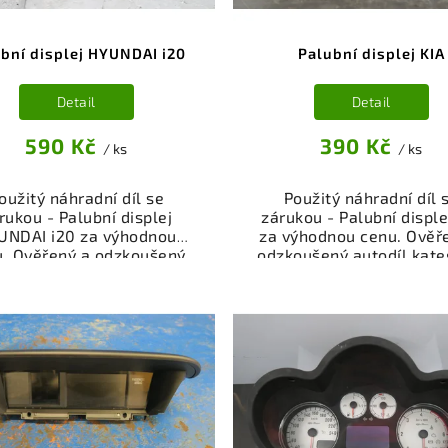
bní displej HYUNDAI i20
Palubní displej KIA
Detail
Detail
590 Kč
390 Kč
/ ks
/ ks
oužitý náhradní díl se
Použitý náhradní díl 
rukou - Palubní displej
zárukou - Palubní disple
UNDAI i20 za výhodnou
za výhodnou cenu. Ověř
u. Ověřený a odzkoušený
odzkoušený autodíl kate
autodíl kategorie
Elektrosoučásti, přístro
ktrosoučásti, přístroje a
příslušenství pro váš v
íslušenství pro váš vůz.
Ověřený a funkční autod
řený a funkční autodíl z
vrakoviště, připraven
akoviště, připravený k
montáži. Nabízíme oso
ntáži. Nabízíme osobní
odběr nebo rychlé doru
ěr nebo rychlé doručení
přes e-shop. Samozřejmo
e-shop. Samozřejmostí je
garance vrácení peně
rance vrácení peněz v
případě nespokojenost
řípadě nespokojenosti.