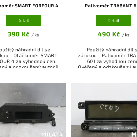
koměr SMART FORFOUR 4
Palivoměr TRABANT 6
Detail
Detail
390 Kč
490 Kč
/ ks
/ ks
oužitý náhradní díl se
Použitý náhradní díl 
ukou - Otáčkoměr SMART
zárukou - Palivoměr TR
OUR 4 za výhodnou cenu.
601 za výhodnou cen
ený a odzkoušený autodíl
Ověřený a odzkoušený au
egorie Elektrosoučásti,
kategorie Elektrosoučá
troje a příslušenství pro
přístroje a příslušenstv
 vůz. Ověřený a funkční
váš vůz. Ověřený a fun
autodíl z vrakoviště,
autodíl z vrakoviště
připravený k montáži.
připravený k montáži
ízíme osobní odběr nebo
Nabízíme osobní odběr 
lé doručení přes e-shop.
rychlé doručení přes e-
mozřejmostí je garance
Samozřejmostí je gara
rácení peněz v případě
vrácení peněz v přípa
nespokojenosti.
nespokojenosti.