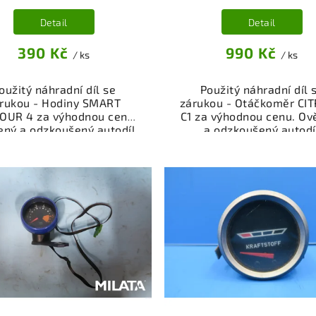
Detail
Detail
390 Kč
990 Kč
/ ks
/ ks
oužitý náhradní díl se
Použitý náhradní díl 
rukou - Hodiny SMART
zárukou - Otáčkoměr CI
OUR 4 za výhodnou cenu.
C1 za výhodnou cenu. Ov
ený a odzkoušený autodíl
a odzkoušený autodí
egorie Elektrosoučásti,
kategorie Elektrosoučá
troje a příslušenství pro
přístroje a příslušenstv
 vůz. Ověřený a funkční
váš vůz. Ověřený a fun
autodíl z vrakoviště,
autodíl z vrakoviště
připravený k montáži.
připravený k montáži
ízíme osobní odběr nebo
Nabízíme osobní odběr 
lé doručení přes e-shop.
rychlé doručení přes e-
mozřejmostí je garance
Samozřejmostí je gara
rácení peněz v případě
vrácení peněz v přípa
nespokojenosti.
nespokojenosti.