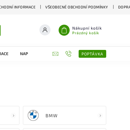
CHODNÍ INFORMACE
VŠEOBECNÉ OBCHODNÍ PODMÍNKY
DOPRA
Nákupní košík
Prázdný košík
MACE
NAPIŠTE NÁM
KONTAKTY
POPTÁVKA
BMW