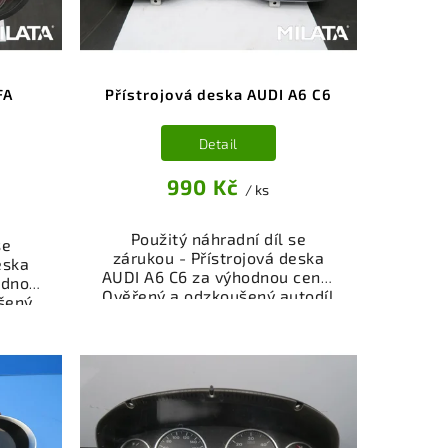
vrácení peněz v případě
nespokojenosti.
FA
Přístrojová deska AUDI A6 C6
Detail
990 Kč
/ ks
Použitý náhradní díl se
se
zárukou - Přístrojová deska
eska
AUDI A6 C6 za výhodnou cenu.
odnou
Ověřený a odzkoušený autodíl
šený
kategorie Elektrosoučásti,
přístroje a příslušenství pro
je a
váš vůz. Ověřený a funkční
ůz.
autodíl z vrakoviště,
íl z
připravený k montáži.
ý k
Nabízíme osobní odběr nebo
bní
rychlé doručení přes e-shop.
čení
Samozřejmostí je garance