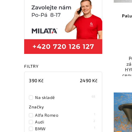
Palu
P
zá
FILTRY
HY
cen
390
Kč
2490
Kč
Ele
př
Ově
68
Na skladě
vr
Značky
mo
odb
1
Alfa Romeo
přes 
2
Audi
ga
1
BMW
p