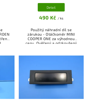
Detail
490 Kč
/ ks
se
Použitý náhradní díl se
TROEN
zárukou - Otáčkoměr MINI
ěřený
COOPER ONE za výhodnou
l
cenu. Ověřený a odzkoušený
sti,
autodíl kategorie
í pro
Elektrosoučásti, přístroje a
kční
příslušenství pro váš vůz.
,
Ověřený a funkční autodíl z
.
vrakoviště, připravený k
nebo
montáži. Nabízíme osobní
shop.
odběr nebo rychlé doručení
nce
přes e-shop. Samozřejmostí je
dě
garance vrácení peněz v
případě nespokojenosti.