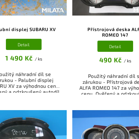
ubní displej SUBARU XV
Přístrojová deska AL
ROMEO 147
Detail
Detail
1 490 Kč
490 Kč
/ ks
/ ks
oužitý náhradní díl se
Použitý náhradní díl 
rukou - Palubní displej
zárukou - Přístrojová d
RU XV za výhodnou cenu.
ALFA ROMEO 147 za výh
ený a odzkoušený autodíl
cenu. Ověřený a odzkou
egorie Elektrosoučásti,
autodíl kategorie
troje a příslušenství pro
Elektrosoučásti, přístro
 vůz. Ověřený a funkční
příslušenství pro váš v
autodíl z vrakoviště,
Ověřený a funkční autod
připravený k montáži.
vrakoviště, připraven
ízíme osobní odběr nebo
montáži. Nabízíme oso
lé doručení přes e-shop.
odběr nebo rychlé doru
mozřejmostí je garance