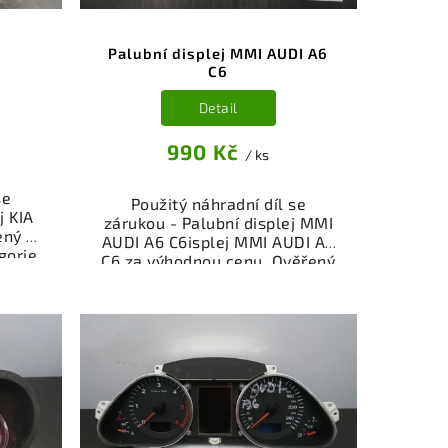
Palubní displej MMI AUDI A6
C6
Detail
990 Kč
/ ks
se
Použitý náhradní díl se
j KIA
zárukou - Palubní displej MMI
ený a
AUDI A6 C6isplej MMI AUDI A6
gorie
C6 za výhodnou cenu. Ověřený
je a
a odzkoušený autodíl
ůz.
kategorie Elektrosoučásti,
íl z
přístroje a příslušenství pro
ý k
váš vůz. Ověřený a funkční
bní
autodíl z vrakoviště,
čení
připravený k montáži.
stí je
Nabízíme osobní odběr nebo
z v
rychlé doručení přes e-shop.
i.
Samozřejmostí je garance