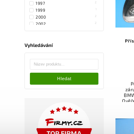
Volvo
2
1997
v
1
1999
2
2000
2
2002
2
2003
2
2004
Pří
1
2006
Vyhledávání
2
2007
3
2008
2
2009
2
2010
Hledat
3
2011
P
2
2013
zár
3
2014
BMW
3
2015
Ověř
kat
2
2018
přís
1
2008-2013
váš
1
2006-2009
1
2007-2008
1
2007-2012