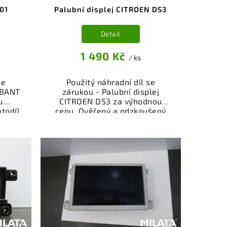
01
Palubní displej CITROEN DS3
Detail
1 490 Kč
/ ks
se
Použitý náhradní díl se
ABANT
zárukou - Palubní displej
u.
CITROEN DS3 za výhodnou
todíl
cenu. Ověřený a odzkoušený
sti,
autodíl kategorie
í pro
Elektrosoučásti, přístroje a
kční
příslušenství pro váš vůz.
,
Ověřený a funkční autodíl z
.
vrakoviště, připravený k
nebo
montáži. Nabízíme osobní
shop.
odběr nebo rychlé doručení
nce
přes e-shop. Samozřejmostí je
dě
garance vrácení peněz v
případě nespokojenosti.