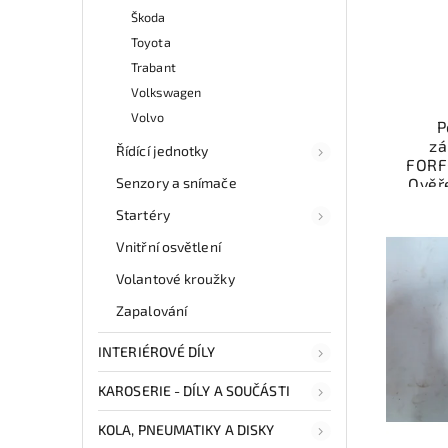
Škoda
Toyota
Trabant
Volkswagen
Volvo
P
zá
Řídící jednotky
FORF
Senzory a snímače
Ověř
kat
Startéry
přís
váš
Vnitřní osvětlení
Volantové kroužky
Nab
Zapalování
rych
Sa
INTERIÉROVÉ DÍLY
v
KAROSERIE - DÍLY A SOUČÁSTI
KOLA, PNEUMATIKY A DISKY