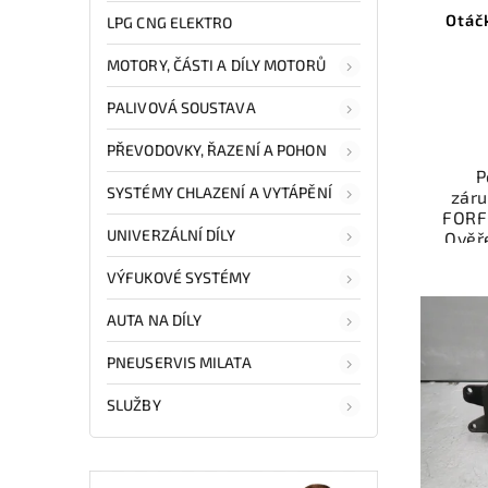
Otáč
LPG CNG ELEKTRO
MOTORY, ČÁSTI A DÍLY MOTORŮ
PALIVOVÁ SOUSTAVA
PŘEVODOVKY, ŘAZENÍ A POHON
P
SYSTÉMY CHLAZENÍ A VYTÁPĚNÍ
zár
FORF
UNIVERZÁLNÍ DÍLY
Ověř
kat
VÝFUKOVÉ SYSTÉMY
přís
váš
AUTA NA DÍLY
Nab
PNEUSERVIS MILATA
rych
Sa
SLUŽBY
v