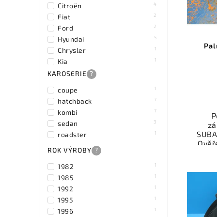
4
Citroën
2
Fiat
2
Ford
5
Hyundai
Pal
1
Chrysler
1
Kia
2
Mazda
KAROSERIE
?
1
Mercedes - Benz
1
coupe
2
Mini
7
hatchback
1
Opel
7
kombi
P
3
Peugeot
3
sedan
zá
3
Seat
SUBA
1
roadster
3
Smart
Ověř
ROK VÝROBY
?
4
Subaru
kat
přís
2
Suzuki
1
1982
váš
19
Škoda
1
1985
3
Toyota
1
1992
2
Trabant
Nab
1
1995
3
Volkswagen
rych
1
1996
Sa
2