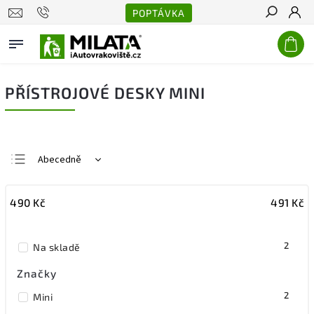
POPTÁVKA
Hledat
PŘÍSTROJOVÉ DESKY MINI
Abecedně
Nejlevnější
490
Kč
491
Kč
Nejdražší
Nejprodávanější
2
Na skladě
Značky
2
Mini