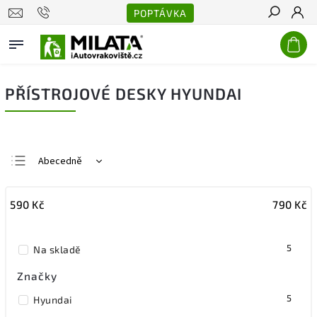
POPTÁVKA
Hledat
PŘÍSTROJOVÉ DESKY HYUNDAI
Abecedně
Nejlevnější
590
Kč
790
Kč
Nejdražší
Nejprodávanější
5
Na skladě
Značky
5
Hyundai