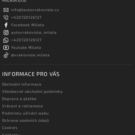
MILATA s.r.o.
info
@
iautovrakoviste.cz
+420720126127
Facebook Milata
autovrakoviste_milata
+420720126127
Youtube Milata
@vrakoviste.milata
INFORMACE PRO VÁS
Obchodní informace
Všeobecné obchodní podmínky
Doprava a platba
Vrácení a reklamace
Podmínky užívání webu
Ochrana osobních údajů
Cookies
Kontakty