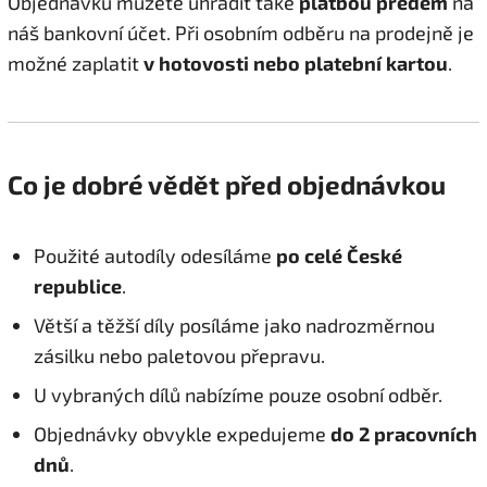
Objednávku můžete uhradit také
platbou předem
na
náš bankovní účet. Při osobním odběru na prodejně je
možné zaplatit
v hotovosti nebo platební kartou
.
Co je dobré vědět před objednávkou
Použité autodíly odesíláme
po celé České
republice
.
Větší a těžší díly posíláme jako nadrozměrnou
zásilku nebo paletovou přepravu.
U vybraných dílů nabízíme pouze osobní odběr.
Objednávky obvykle expedujeme
do 2 pracovních
dnů
.