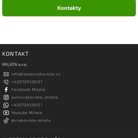
Kontakty
KONTAKT
MILATA s.r.o.
info
@
iautovrakoviste.cz
+420720126127
Facebook Milata
autovrakoviste_milata
+420720126127
Youtube Milata
@vrakoviste.milata