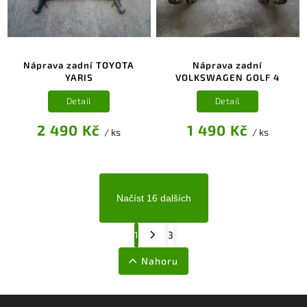
Náprava zadní TOYOTA
Náprava zadní
YARIS
VOLKSWAGEN GOLF 4
Detail
Detail
2 490 Kč
1 490 Kč
/ ks
/ ks
Načíst 16 dalších
1
3
Nahoru