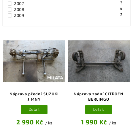
3
2007
4
2008
2
2009
4
2010
1
2013
2
2014
1
2018
Náprava přední SUZUKI
Náprava zadní CITROEN
JIMNY
BERLINGO
Detail
Detail
2 990 Kč
1 990 Kč
/ ks
/ ks