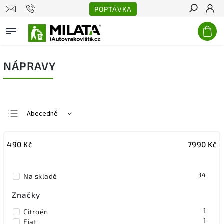
POPTÁVKA
Hledat
NÁPRAVY
Abecedně
Nejlevnější
490
Kč
7990
Kč
Nejdražší
Nejprodávanější
34
Na skladě
Značky
1
Citroën
1
Fiat