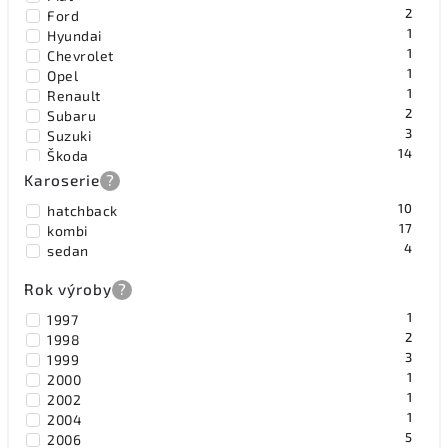
2
Ford
1
Hyundai
1
Chevrolet
1
Opel
1
Renault
2
Subaru
3
Suzuki
14
Škoda
3
Toyota
Karoserie
?
4
Volkswagen
10
hatchback
17
kombi
4
sedan
Rok výroby
?
1
1997
2
1998
3
1999
1
2000
1
2002
1
2004
5
2006