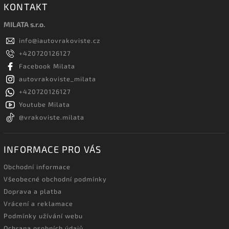
KONTAKT
MILATA s.r.o.
info
@
iautovrakoviste.cz
+420720126127
Facebook Milata
autovrakoviste_milata
+420720126127
Youtube Milata
@vrakoviste.milata
INFORMACE PRO VÁS
Obchodní informace
Všeobecné obchodní podmínky
Doprava a platba
Vrácení a reklamace
Podmínky užívání webu
Ochrana osobních údajů