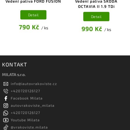
Vedení paliva FORD FUSION
Vedení paliva ŠKODA
OCTAVIA II 1.9 TDi
Detail
Detail
790 Kč
990 Kč
/ ks
/ ks
KONTAKT
MILATA s.r.o.
info
@
iautovrakoviste.cz
+420720126127
Facebook Milata
autovrakoviste_milata
+420720126127
Youtube Milata
@vrakoviste.milata