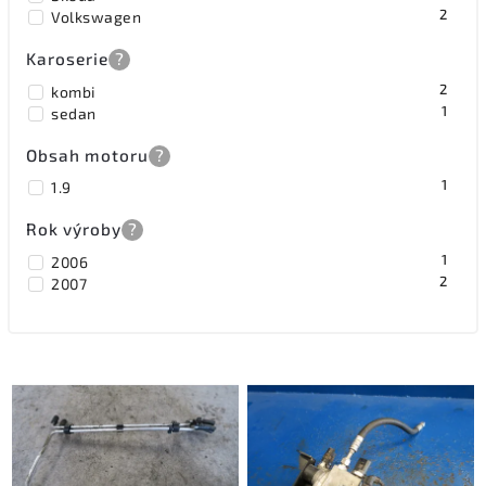
2
Volkswagen
Karoserie
?
2
kombi
1
sedan
Obsah motoru
?
1
1.9
Rok výroby
?
1
2006
2
2007