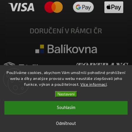
Používáme cookies, abychom Vám umožnili pohodlné prohlížení
webu a díky analýze provozu webu neustále zlepšovali jeho
funkce, výkon a použitelnost.
Více informací
.
Nastavení
Copyright 2026
E-SHOP MILATA
. Všechna práva vyhrazena.
Upravit nastavení cookies
Souhlasím
Vytvořil
Shoptet
| Design
Shoptak.cz.
Odmítnout