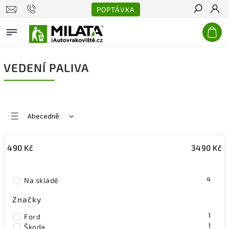
POPTÁVKA
Hledat
VEDENÍ PALIVA
Abecedně
Nejlevnější
490
Kč
3490
Kč
Nejdražší
Nejprodávanější
4
Na skladě
Značky
1
Ford
1
Škoda