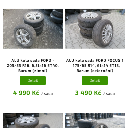
ALU kola sada FORD -
ALU kola sada FORD FOCUS 1
205/55 R16, 6,5Jx16 ET40,
- 175/65 R14, 6Jx14 ET13,
Barum (zimní)
Barum (celoroční)
Detail
Detail
4 990 Kč
3 490 Kč
/ sada
/ sada