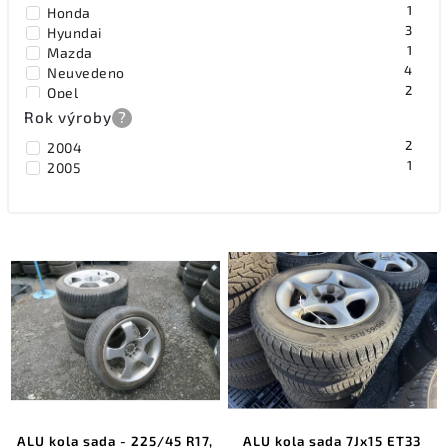
1
Honda
3
Hyundai
1
Mazda
4
Neuvedeno
2
Opel
5
Peugeot
Rok výroby
?
5
Renault
2
2004
1
Royal Black
1
2005
1
Seat
17
Škoda
3
Toyota
2
Volkswagen
ALU kola sada - 225/45 R17,
ALU kola sada 7Jx15 ET33