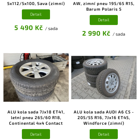
5x112/5x100, Sava (zimní)
AW, zimní pneu 195/65 R15,
Barum Polaris 5
Detail
Detail
5 490 Kč
/ sada
2 990 Kč
/ sada
ALU kola sada 7Jx18 ET41,
ALU kola sada AUDI A6 C5 -
letní pneu 265/60 R18,
205/55 R16, 7Jx16 ET45,
Continental 4x4 Contact
Windforce (zimní)
Detail
Detail