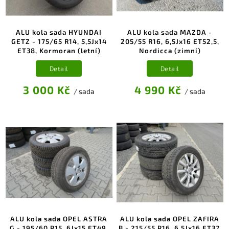
ALU kola sada HYUNDAI
ALU kola sada MAZDA -
GETZ - 175/65 R14, 5,5Jx14
205/55 R16, 6,5Jx16 ET52,5,
ET38, Kormoran (letní)
Nordicca (zimní)
Detail
Detail
3 000 Kč
4 990 Kč
/ sada
/ sada
ALU kola sada OPEL ASTRA
ALU kola sada OPEL ZAFIRA
G - 195/60 R15, 6Jx15 ET49,
B - 215/55 R16, 6,5Jx16 ET37,