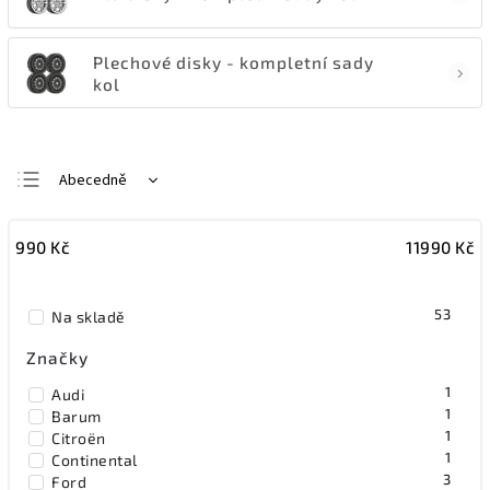
Plechové disky - kompletní sady
kol
Abecedně
Nejlevnější
990
Kč
11990
Kč
Nejdražší
Nejprodávanější
53
Na skladě
Značky
1
Audi
1
Barum
1
Citroën
1
Continental
3
Ford