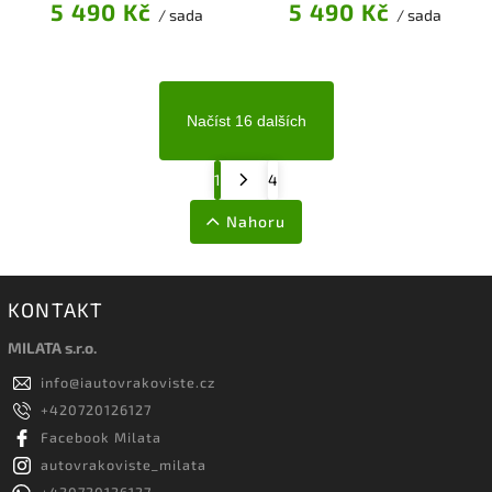
5 490 Kč
5 490 Kč
/ sada
/ sada
Načíst 16 dalších
1
4
Nahoru
KONTAKT
MILATA s.r.o.
info
@
iautovrakoviste.cz
+420720126127
Facebook Milata
autovrakoviste_milata
+420720126127