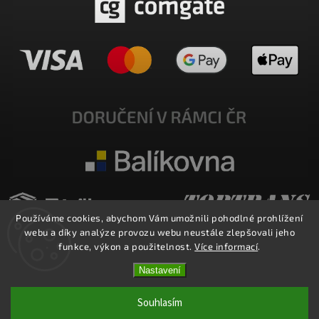
Používáme cookies, abychom Vám umožnili pohodlné prohlížení
webu a díky analýze provozu webu neustále zlepšovali jeho
funkce, výkon a použitelnost.
Více informací
.
Nastavení
Copyright 2026
E-SHOP MILATA
. Všechna práva vyhrazena.
Upravit nastavení cookies
Souhlasím
Vytvořil
Shoptet
| Design
Shoptak.cz.