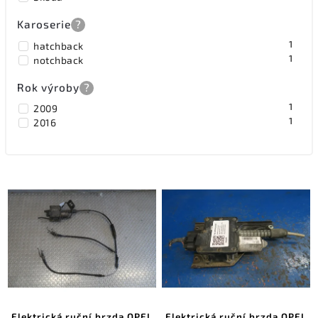
Karoserie
?
1
hatchback
1
notchback
Rok výroby
?
1
2009
1
2016
Elektrická ruční brzda OPEL
Elektrická ruční brzda OPEL