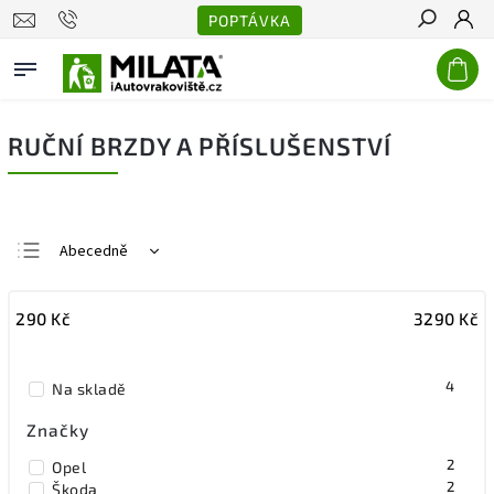
POPTÁVKA
Hledat
RUČNÍ BRZDY A PŘÍSLUŠENSTVÍ
Abecedně
Nejlevnější
290
Kč
3290
Kč
Nejdražší
Nejprodávanější
4
Na skladě
Značky
2
Opel
2
Škoda