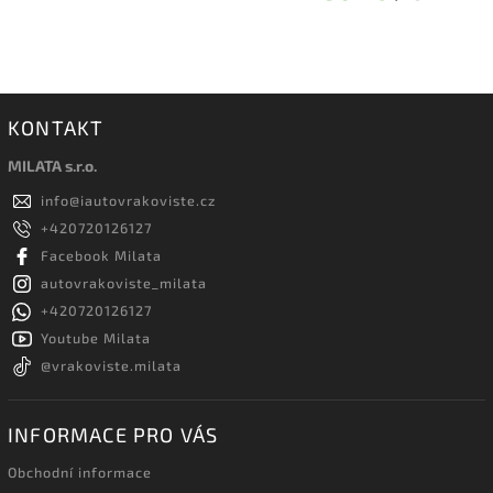
KONTAKT
MILATA s.r.o.
info
@
iautovrakoviste.cz
+420720126127
Facebook Milata
autovrakoviste_milata
+420720126127
Youtube Milata
@vrakoviste.milata
INFORMACE PRO VÁS
Obchodní informace