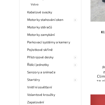
Volvo
Kabelové svazky
Motorky stahování oken
Motorky stěračů
Kl
Motorky zamykání
Parkovací systémy a kamery
Pojistkové skříně
Přístrojové desky
Řídící jednotky
P
Senzory a snímače
Cli
Startéry
za v
odzk
Vnitřní osvětlení
Ele
př
Volantové kroužky
Ově
Zapalování
vr