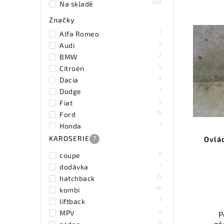
269
Na skladě
Ověř
kat
Značky
souč
1
Alfa Romeo
a fun
5
Audi
Nab
2
BMW
rych
4
Citroën
Sa
3
Dacia
v
1
Dodge
4
Fiat
10
Ford
1
Honda
21
Hyundai
KAROSERIE
?
Ovlá
2
Chevrolet
2
coupe
1
Chrysler
1
dodávka
13
Kia
21
hatchback
4
Mazda
56
kombi
3
Mercedes - Benz
1
liftback
2
Mini
4
MPV
P
3
Mitsubishi
zá
15