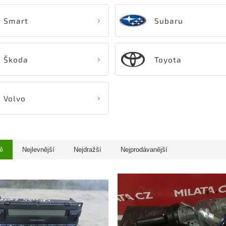
Smart
Subaru
Škoda
Toyota
Volvo
ě
Nejlevnější
Nejdražší
Nejprodávanější