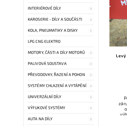
mo
odb
INTERIÉROVÉ DÍLY
přes 
ga
KAROSERIE - DÍLY A SOUČÁSTI
p
KOLA, PNEUMATIKY A DISKY
LPG CNG ELEKTRO
MOTORY, ČÁSTI A DÍLY MOTORŮ
Levý
PALIVOVÁ SOUSTAVA
PŘEVODOVKY, ŘAZENÍ A POHON
SYSTÉMY CHLAZENÍ A VYTÁPĚNÍ
UNIVERZÁLNÍ DÍLY
P
zár
VÝFUKOVÉ SYSTÉMY
o
vý
AUTA NA DÍLY
odzk
Ele