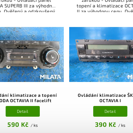
A SUPERB III za výhodnou
topení a klimatizace OC
u. Ověřený a odzkoušený
II za výhodnou cenu. Ov
autodíl kategorie
a odzkoušený autodí
ktrosoučásti, přístroje a
kategorie Elektrosoučá
íslušenství pro váš vůz.
přístroje a příslušenstv
řený a funkční autodíl z
váš vůz. Ověřený a fun
akoviště, připravený k
autodíl z vrakoviště
ntáži. Nabízíme osobní
připravený k montáži
ěr nebo rychlé doručení
Nabízíme osobní odběr 
e-shop. Samozřejmostí je
rychlé doručení přes e-
rance vrácení peněz v
Samozřejmostí je gara
řípadě nespokojenosti.
vrácení peněz v přípa
nespokojenosti.
dání klimatizace a topení
Ovládání klimatizace Š
ODA OCTAVIA II facelift
OCTAVIA I
Detail
Detail
590 Kč
390 Kč
/ ks
/ ks