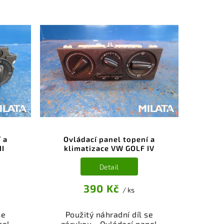
todíl
a odzkoušený autodíl
sti,
kategorie Elektrosoučásti,
í pro
přístroje a příslušenství pro
kční
váš vůz. Ověřený a funkční
,
autodíl z vrakoviště,
.
připravený k montáži.
nebo
Nabízíme osobní odběr nebo
shop.
rychlé doručení přes e-shop.
nce
Samozřejmostí je garance
dě
vrácení peněz v případě
nespokojenosti.
 a
Ovládací panel topení a
II
klimatizace VW GOLF IV
Detail
390 Kč
/ ks
se
Použitý náhradní díl se
nel
zárukou - Ovládací panel