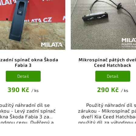
Ověřený a funkční autod
ntáži. Nabízíme osobní
vrakoviště, připraven
ěr nebo rychlé doručení
montáži. Nabízíme oso
e-shop. Samozřejmostí je
odběr nebo rychlé doru
rance vrácení peněz v
přes e-shop. Samozřejmo
řípadě nespokojenosti.
garance vrácení peně
případě nespokojenost
 zadní spínač okna Škoda
Mikrospínač pátých dveř
Fabia 3
Ceed Hatchback
Detail
Detail
390 Kč
290 Kč
/ ks
/ ks
oužitý náhradní díl se
Použitý náhradní díl 
ukou - Levý zadní spínač
zárukou - Mikrospínač p
kna Škoda Fabia 3 za
dveří Kia Ceed Hatchba
hodnou cenu. Ověřený a
použitý díl za výhodnou 
oušený autodíl kategorie
Ověřený a odzkoušený au
ktrosoučásti, přístroje a
kategorie Elektrosoučá