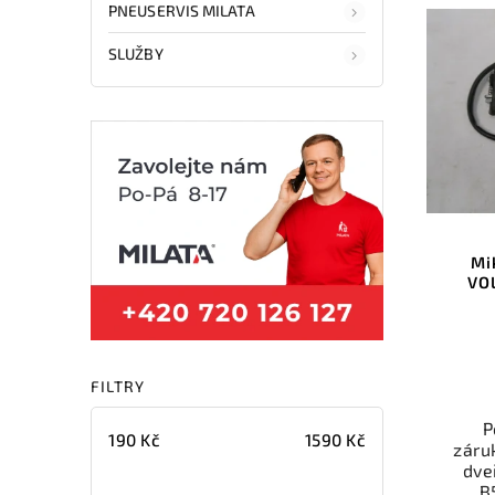
PNEUSERVIS MILATA
př
Ově
SLUŽBY
vr
mo
odb
přes 
ga
p
Mi
VO
FILTRY
P
190
Kč
1590
Kč
záru
dve
B