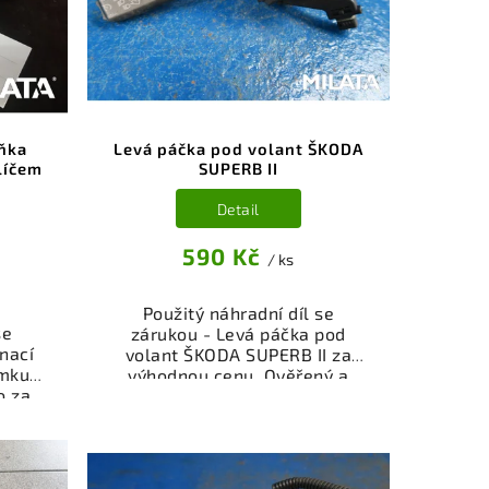
íňka
Levá páčka pod volant ŠKODA
líčem
SUPERB II
Detail
590 Kč
/ ks
Použitý náhradní díl se
se
zárukou - Levá páčka pod
nací
volant ŠKODA SUPERB II za
mku s
výhodnou cenu. Ověřený a
o za
odzkoušený autodíl kategorie
ý a
Elektrosoučásti, přístroje a
gorie
příslušenství pro váš vůz.
je a
Ověřený a funkční autodíl z
ůz.
vrakoviště, připravený k