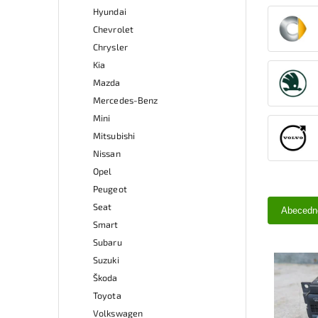
Hyundai
Chevrolet
Chrysler
Kia
Mazda
Mercedes-Benz
Mini
Mitsubishi
Nissan
Opel
Peugeot
Seat
Abecedn
Smart
Subaru
Suzuki
Škoda
Toyota
Volkswagen