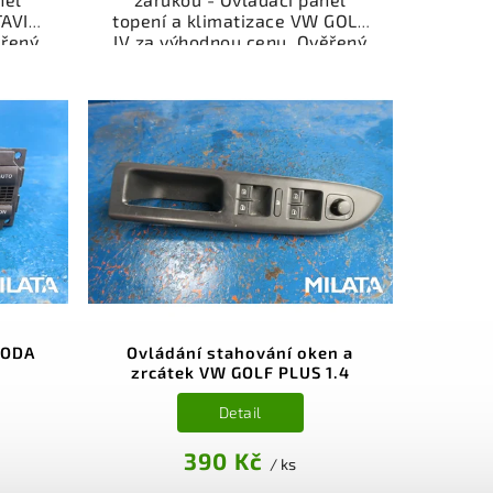
TAVIA
topení a klimatizace VW GOLF
ěřený
IV za výhodnou cenu. Ověřený
l
a odzkoušený autodíl
sti,
kategorie Elektrosoučásti,
í pro
přístroje a příslušenství pro
kční
váš vůz. Ověřený a funkční
,
autodíl z vrakoviště,
.
připravený k montáži.
nebo
Nabízíme osobní odběr nebo
shop.
rychlé doručení přes e-shop.
nce
Samozřejmostí je garance
dě
vrácení peněz v případě
nespokojenosti.
KODA
Ovládání stahování oken a
zrcátek VW GOLF PLUS 1.4
Detail
390 Kč
/ ks