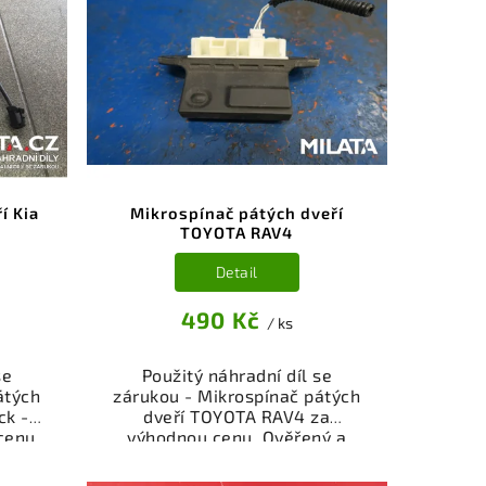
íl z
montáži. Nabízíme osobní
ý k
odběr nebo rychlé doručení
bní
přes e-shop. Samozřejmostí je
čení
garance vrácení peněz v
stí je
případě nespokojenosti.
z v
i.
í Kia
Mikrospínač pátých dveří
TOYOTA RAV4
Detail
490 Kč
/ ks
se
Použitý náhradní díl se
átých
zárukou - Mikrospínač pátých
ck -
dveří TOYOTA RAV4 za
cenu.
výhodnou cenu. Ověřený a
todíl
odzkoušený autodíl kategorie
sti,
Elektrosoučásti, přístroje a