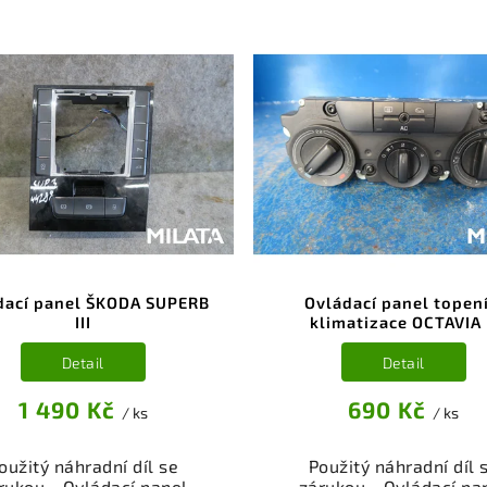
ený a odzkoušený autodíl
Ověřený a odzkoušený au
egorie Karoserie - díly a
kategorie Elektrosoučá
ásti pro váš vůz. Ověřený
přístroje a příslušenstv
kční autodíl z vrakoviště,
váš vůz. Ověřený a fun
připravený k montáži.
autodíl z vrakoviště
ízíme osobní odběr nebo
připravený k montáži
lé doručení přes e-shop.
Nabízíme osobní odběr 
mozřejmostí je garance
rychlé doručení přes e-
rácení peněz v případě
Samozřejmostí je gara
nespokojenosti.
vrácení peněz v přípa
nespokojenosti.
dací panel ŠKODA SUPERB
Ovládací panel topení
III
klimatizace OCTAVIA 
Detail
Detail
1 490 Kč
690 Kč
/ ks
/ ks
oužitý náhradní díl se
Použitý náhradní díl 
rukou - Ovládací panel
zárukou - Ovládací pa