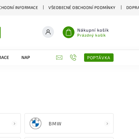
CHODNÍ INFORMACE
VŠEOBECNÉ OBCHODNÍ PODMÍNKY
DOPRA
Nákupní košík
Prázdný košík
MACE
NAPIŠTE NÁM
KONTAKTY
POPTÁVKA
BMW