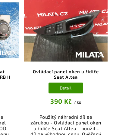
í pro
příslušenství pro váš vůz.
kční
Ověřený a funkční autodíl z
,
vrakoviště, připravený k
.
montáži. Nabízíme osobní
nebo
odběr nebo rychlé doručení
shop.
přes e-shop. Samozřejmostí je
nce
garance vrácení peněz v
dě
případě nespokojenosti.
at
Ovládací panel oken u řidiče
RB II
Seat Altea
Detail
390 Kč
/ ks
se
Použitý náhradní díl se
nel
zárukou - Ovládací panel oken
KODA
u řidiče Seat Altea - použitý
cenu.
díl za výhodnou cenu. Ověřený