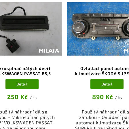
íslušenství pro váš vůz.
přístroje a příslušenstv
řený a funkční autodíl z
váš vůz. Ověřený a fun
akoviště, připravený k
autodíl z vrakoviště
ntáži. Nabízíme osobní
připravený k montáži
ěr nebo rychlé doručení
Nabízíme osobní odběr 
e-shop. Samozřejmostí je
rychlé doručení přes e-
rance vrácení peněz v
Samozřejmostí je gara
řípadě nespokojenosti.
vrácení peněz v přípa
nespokojenosti.
krospínač pátých dveří
Ovládací panel autom
LKSWAGEN PASSAT B5,5
klimatizace ŠKODA SUPE
Detail
Detail
250 Kč
890 Kč
/ ks
/ ks
oužitý náhradní díl se
Použitý náhradní díl 
kou - Mikrospínač pátých
zárukou - Ovládací pa
ří VOLKSWAGEN PASSAT
automat klimatizace Š
5,5 za výhodnou cenu.
SUPERB II za výhodnou 