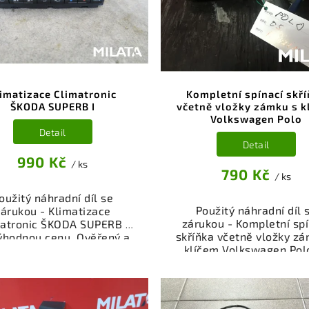
imatizace Climatronic
Kompletní spínací skř
ŠKODA SUPERB I
včetně vložky zámku s k
Volkswagen Polo
Detail
Detail
990 Kč
/ ks
790 Kč
/ ks
oužitý náhradní díl se
Použitý náhradní díl 
zárukou - Klimatizace
zárukou - Kompletní spí
matronic ŠKODA SUPERB I
skříňka včetně vložky zá
ýhodnou cenu. Ověřený a
klíčem Volkswagen Pol
oušený autodíl kategorie
výhodnou cenu. Ověřen
ktrosoučásti, přístroje a
odzkoušený autodíl kate
íslušenství pro váš vůz.
Elektrosoučásti, přístro
řený a funkční autodíl z
příslušenství pro váš v
akoviště, připravený k