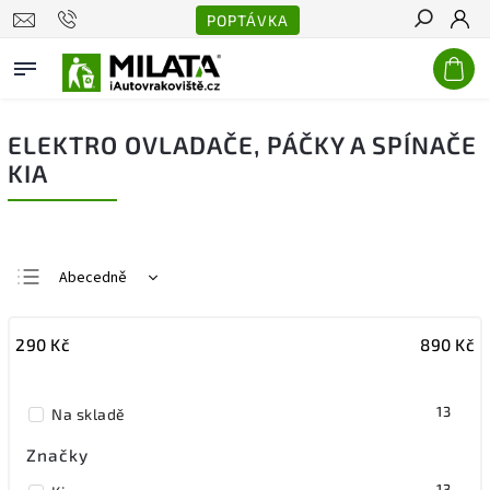
POPTÁVKA
Hledat
ELEKTRO OVLADAČE, PÁČKY A SPÍNAČE
KIA
Abecedně
Nejlevnější
290
Kč
890
Kč
Nejdražší
Nejprodávanější
13
Na skladě
Značky
13