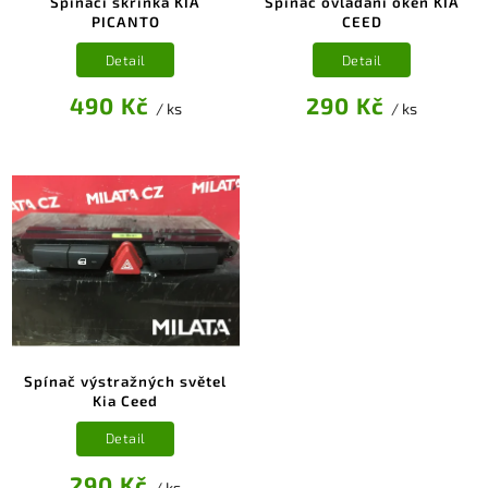
Spínací skříňka KIA
Spínač ovládání oken KIA
PICANTO
CEED
Detail
Detail
490 Kč
290 Kč
/ ks
/ ks
Spínač výstražných světel
Kia Ceed
Detail
290 Kč
/ ks