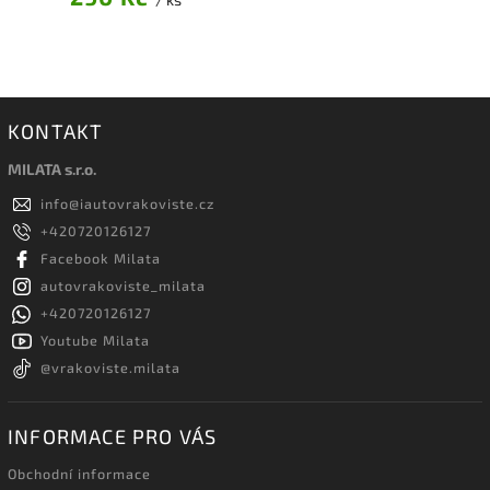
KONTAKT
MILATA s.r.o.
info
@
iautovrakoviste.cz
+420720126127
Facebook Milata
autovrakoviste_milata
+420720126127
Youtube Milata
@vrakoviste.milata
INFORMACE PRO VÁS
Obchodní informace