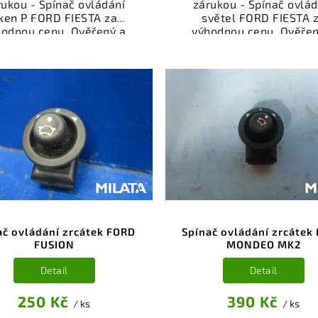
rukou - Spínač ovládání
zárukou - Spínač ovlád
ken P FORD FIESTA za
světel FORD FIESTA 
hodnou cenu. Ověřený a
výhodnou cenu. Ověřen
oušený autodíl kategorie
odzkoušený autodíl kate
ktrosoučásti, přístroje a
Elektrosoučásti, přístro
íslušenství pro váš vůz.
příslušenství pro váš v
řený a funkční autodíl z
Ověřený a funkční autod
akoviště, připravený k
vrakoviště, připraven
ntáži. Nabízíme osobní
montáži. Nabízíme oso
ěr nebo rychlé doručení
odběr nebo rychlé doru
e-shop. Samozřejmostí je
přes e-shop. Samozřejmo
rance vrácení peněz v
garance vrácení peně
řípadě nespokojenosti.
případě nespokojenost
ač ovládání zrcátek FORD
Spínač ovládání zrcátek
FUSION
MONDEO MK2
Detail
Detail
250 Kč
390 Kč
/ ks
/ ks