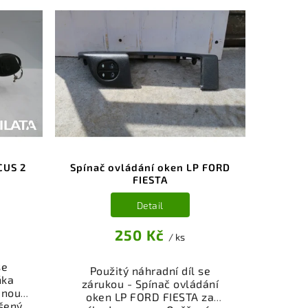
CUS 2
Spínač ovládání oken LP FORD
FIESTA
Detail
250 Kč
/ ks
se
Použitý náhradní díl se
ňka
zárukou - Spínač ovládání
dnou
oken LP FORD FIESTA za
šený