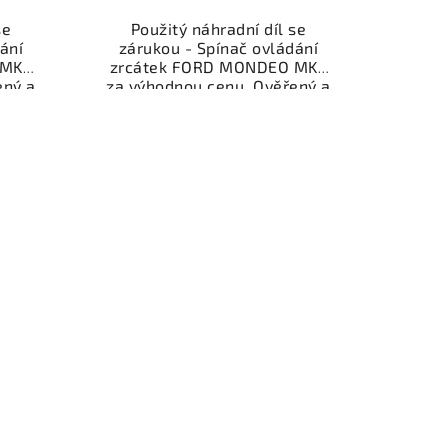
se
Použitý náhradní díl se
ání
zárukou - Spínač ovládání
 MK2
zrcátek FORD MONDEO MK3
ený a
za výhodnou cenu. Ověřený a
gorie
odzkoušený autodíl kategorie
je a
Elektrosoučásti, přístroje a
ůz.
příslušenství pro váš vůz.
íl z
Ověřený a funkční autodíl z
ý k
vrakoviště, připravený k
bní
montáži. Nabízíme osobní
čení
odběr nebo rychlé doručení
stí je
přes e-shop. Samozřejmostí je
z v
garance vrácení peněz v
i.
případě nespokojenosti.