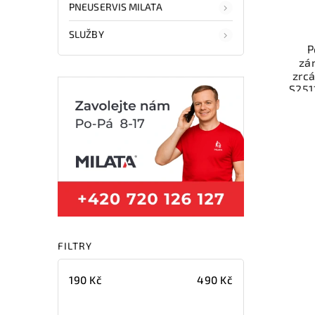
PNEUSERVIS MILATA
SLUŽBY
P
zá
zrc
S251
Ověř
kat
přís
váš
Nab
rych
Sa
v
FILTRY
190
Kč
490
Kč