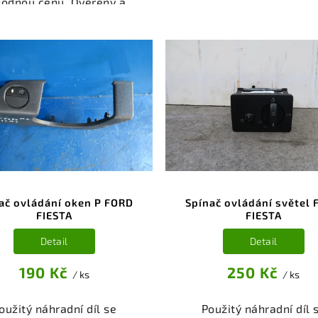
hodnou cenu. Ověřený a
autodíl kategorie
oušený autodíl kategorie
Elektrosoučásti, přístro
ktrosoučásti, přístroje a
příslušenství pro váš v
íslušenství pro váš vůz.
Ověřený a funkční autod
řený a funkční autodíl z
vrakoviště, připraven
akoviště, připravený k
montáži. Nabízíme oso
ntáži. Nabízíme osobní
odběr nebo rychlé doru
ěr nebo rychlé doručení
přes e-shop. Samozřejmo
e-shop. Samozřejmostí je
garance vrácení peně
rance vrácení peněz v
případě nespokojenost
řípadě nespokojenosti.
ač ovládání oken P FORD
Spínač ovládání světel
FIESTA
FIESTA
Detail
Detail
190 Kč
250 Kč
/ ks
/ ks
oužitý náhradní díl se
Použitý náhradní díl 