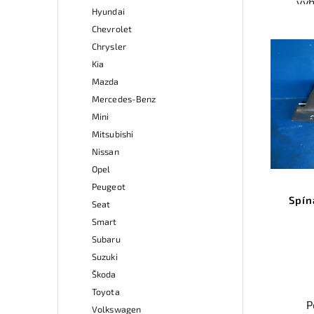
vý
Hyundai
odzk
Ele
Chevrolet
př
Chrysler
Ově
Kia
vr
mo
Mazda
odb
Mercedes-Benz
přes 
Mini
ga
Mitsubishi
p
Nissan
Opel
Peugeot
Spín
Seat
Smart
Subaru
Suzuki
Škoda
Toyota
P
Volkswagen