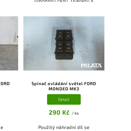
výhodnou cenu. Ověřený a
odzkoušený autodíl kategorie
je a
Elektrosoučásti, přístroje a
ůz.
příslušenství pro váš vůz.
íl z
Ověřený a funkční autodíl z
ý k
vrakoviště, připravený k
bní
montáži. Nabízíme osobní
čení
odběr nebo rychlé doručení
stí je
přes e-shop. Samozřejmostí je
z v
garance vrácení peněz v
i.
případě nespokojenosti.
 FORD
Spínač ovládání světel FORD
MONDEO MK3
Detail
290 Kč
/ ks
se
Použitý náhradní díl se