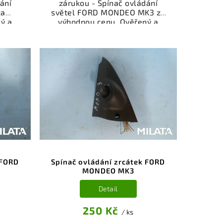
ání
zárukou - Spínač ovládání
za
světel FORD MONDEO MK3 za
ý a
výhodnou cenu. Ověřený a
gorie
odzkoušený autodíl kategorie
je a
Elektrosoučásti, přístroje a
ůz.
příslušenství pro váš vůz.
íl z
Ověřený a funkční autodíl z
ý k
vrakoviště, připravený k
bní
montáži. Nabízíme osobní
čení
odběr nebo rychlé doručení
stí je
přes e-shop. Samozřejmostí je
z v
garance vrácení peněz v
i.
případě nespokojenosti.
 FORD
Spínač ovládání zrcátek FORD
MONDEO MK3
Detail
250 Kč
/ ks