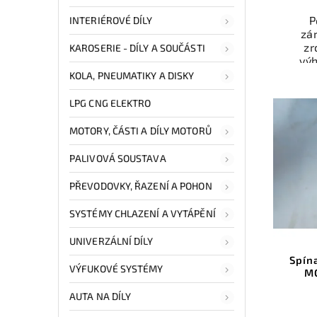
P
INTERIÉROVÉ DÍLY
zá
zr
KAROSERIE - DÍLY A SOUČÁSTI
vý
odzk
KOLA, PNEUMATIKY A DISKY
Ele
př
LPG CNG ELEKTRO
Ově
vr
MOTORY, ČÁSTI A DÍLY MOTORŮ
mo
odb
PALIVOVÁ SOUSTAVA
přes 
ga
PŘEVODOVKY, ŘAZENÍ A POHON
p
SYSTÉMY CHLAZENÍ A VYTÁPĚNÍ
UNIVERZÁLNÍ DÍLY
Spín
VÝFUKOVÉ SYSTÉMY
M
AUTA NA DÍLY