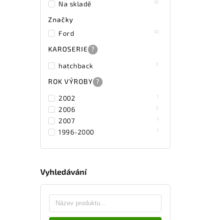
10
Na skladě
Značky
10
Ford
KAROSERIE
?
3
hatchback
ROK VÝROBY
?
1
2002
3
2006
1
2007
1
1996-2000
Vyhledávání