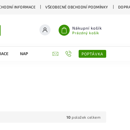
CHODNÍ INFORMACE
VŠEOBECNÉ OBCHODNÍ PODMÍNKY
DOPRA
Nákupní košík
Prázdný košík
MACE
NAPIŠTE NÁM
KONTAKTY
POPTÁVKA
10
položek celkem