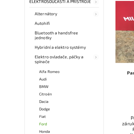
ELEKTROSOUČÁSTI A PŘÍSTROJE
Alternátory
Autohifi
Bluetooth a handsfree
jednotky
Hybridní a elektro systémy
Elektro ovladače, páčky a
spínače
Alfa Romeo
Pa
Audi
BMW
Citroën
Dacia
Dodge
Fiat
P
záruk
Ford
Honda