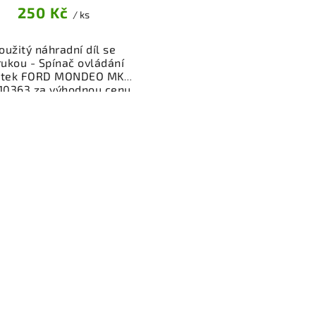
250 Kč
/ ks
oužitý náhradní díl se
rukou - Spínač ovládání
átek FORD MONDEO MK3
10363 za výhodnou cenu.
ený a odzkoušený autodíl
egorie Elektrosoučásti,
troje a příslušenství pro
 vůz. Ověřený a funkční
autodíl z vrakoviště,
připravený k montáži.
ízíme osobní odběr nebo
lé doručení přes e-shop.
mozřejmostí je garance
rácení peněz v případě
nespokojenosti.