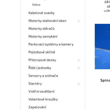
zá
Volvo
o
vý
Kabelové svazky
odzk
Ele
Motorky stahování oken
př
Motorky stěračů
Ově
vr
Motorky zamykání
mo
odb
Parkovací systémy a kamery
přes 
Pojistkové skříně
ga
p
Přístrojové desky
Řídící jednotky
Senzory a snímače
Spín
Startéry
Vnitřní osvětlení
Volantové kroužky
Zapalování