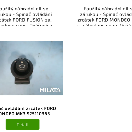
oužitý náhradní díl se
Použitý náhradní díl 
rukou - Spínač ovládání
zárukou - Spínač ovlád
cátek FORD FUSION za
zrcátek FORD MONDEO
hodnou cenu. Ověřený a
za výhodnou cenu. Ověř
oušený autodíl kategorie
odzkoušený autodíl kate
ktrosoučásti, přístroje a
Elektrosoučásti, přístro
íslušenství pro váš vůz.
příslušenství pro váš v
řený a funkční autodíl z
Ověřený a funkční autod
akoviště, připravený k
vrakoviště, připraven
ntáži. Nabízíme osobní
montáži. Nabízíme oso
ěr nebo rychlé doručení
odběr nebo rychlé doru
e-shop. Samozřejmostí je
přes e-shop. Samozřejmo
rance vrácení peněz v
garance vrácení peně
řípadě nespokojenosti.
případě nespokojenost
ač ovládání zrcátek FORD
ONDEO MK3 S25110363
Detail