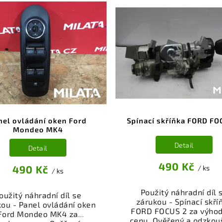
nel ovládání oken Ford
Spínací skříňka FORD FO
Mondeo MK4
Detail
Detail
490 Kč
490 Kč
/ ks
/ ks
Použitý náhradní díl 
oužitý náhradní díl se
zárukou - Spínací skří
ou - Panel ovládání oken
FORD FOCUS 2 za výho
Ford Mondeo MK4 za
cenu. Ověřený a odzkou