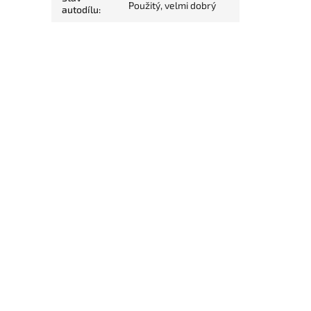
Použitý, velmi dobrý
autodílu
: