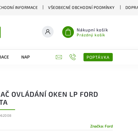
CHODNÍ INFORMACE
VŠEOBECNÉ OBCHODNÍ PODMÍNKY
DOPRA
Nákupní košík
Prázdný košík
MACE
NAPIŠTE NÁM
KONTAKTY
POPTÁVKA
NAČ OVLÁDÁNÍ OKEN LP FORD
TA
062008
Značka:
Ford