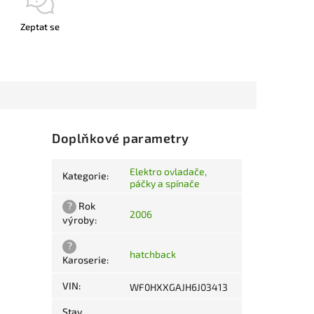
Zeptat se
Doplňkové parametry
Elektro ovladače,
Kategorie
:
páčky a spínače
?
Rok
2006
výroby
:
?
hatchback
Karoserie
:
VIN
:
WF0HXXGAJH6J03413
Stav