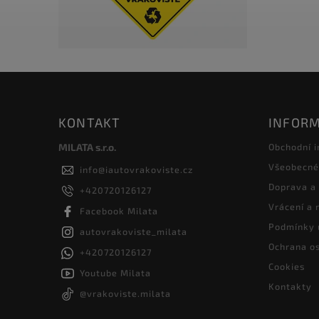
KONTAKT
INFORM
MILATA s.r.o.
Obchodní 
Všeobecné
info
@
iautovrakoviste.cz
Doprava a
+420720126127
Vrácení a
Facebook Milata
Podmínky 
autovrakoviste_milata
Ochrana os
+420720126127
Cookies
Youtube Milata
Kontakty
@vrakoviste.milata