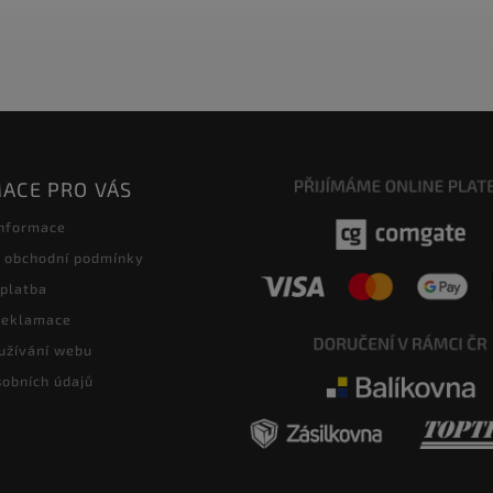
ACE PRO VÁS
informace
 obchodní podmínky
 platba
 reklamace
užívání webu
obních údajů