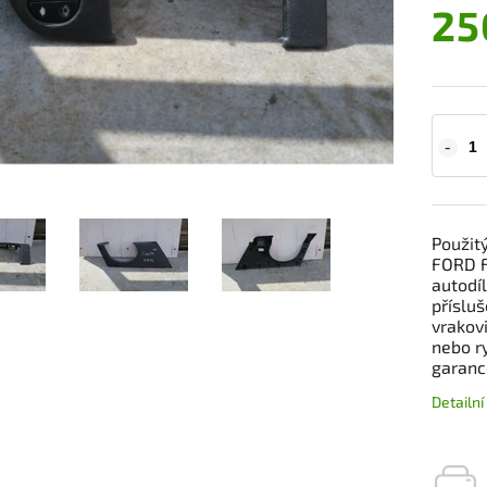
25
Použitý
FORD F
autodíl
přísluš
vrakov
nebo r
garanc
Detailn