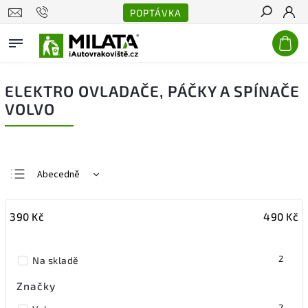
POPTÁVKA
Hledat
ELEKTRO OVLADAČE, PÁČKY A SPÍNAČE
VOLVO
Abecedně
Nejlevnější
390
Kč
490
Kč
Nejdražší
Nejprodávanější
2
Na skladě
Značky
2