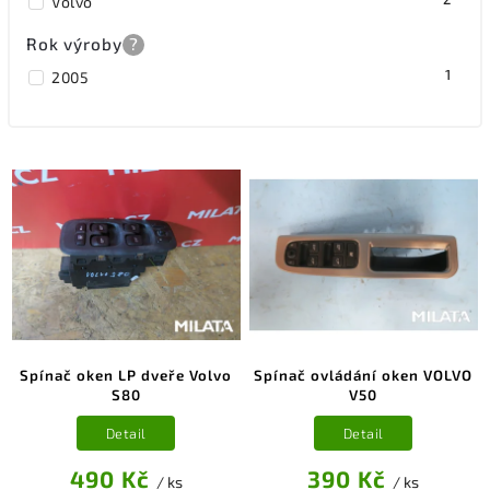
Volvo
Rok výroby
?
1
2005
Spínač oken LP dveře Volvo
Spínač ovládání oken VOLVO
S80
V50
Detail
Detail
490 Kč
390 Kč
/ ks
/ ks