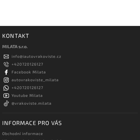
KONTAKT
MILATA s.r.o.
info
@
iautovrakoviste.cz
+420720126127
Facebook Milata
autovrakoviste_milata
+420720126127
Youtube Milata
@vrakoviste.milata
INFORMACE PRO VÁS
Obchodní informace