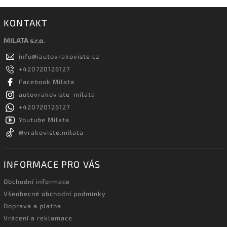
KONTAKT
MILATA s.r.o.
info
@
iautovrakoviste.cz
+420720126127
Facebook Milata
autovrakoviste_milata
+420720126127
Youtube Milata
@vrakoviste.milata
INFORMACE PRO VÁS
Obchodní informace
Všeobecné obchodní podmínky
Doprava a platba
Vrácení a reklamace