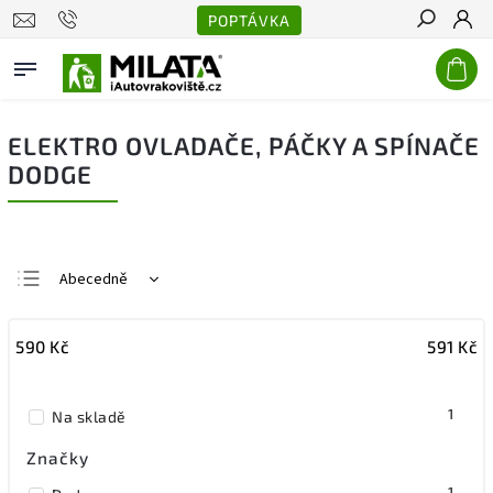
POPTÁVKA
Hledat
ELEKTRO OVLADAČE, PÁČKY A SPÍNAČE
DODGE
Abecedně
Nejlevnější
590
Kč
591
Kč
Nejdražší
Nejprodávanější
1
Na skladě
Značky
1