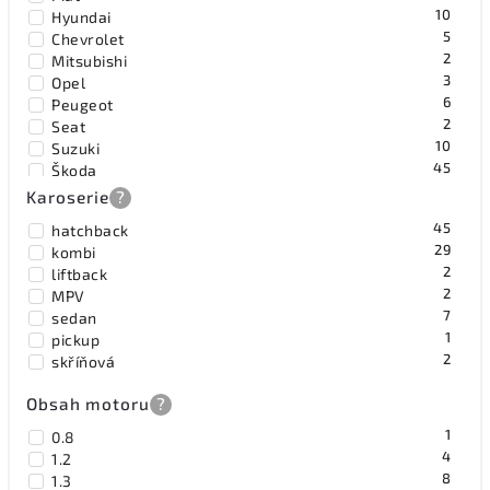
10
Hyundai
5
Chevrolet
2
Mitsubishi
3
Opel
6
Peugeot
2
Seat
10
Suzuki
45
Škoda
5
Volkswagen
Karoserie
?
45
hatchback
29
kombi
2
liftback
2
MPV
7
sedan
1
pickup
2
skříňová
Obsah motoru
?
1
0.8
4
1.2
8
1.3