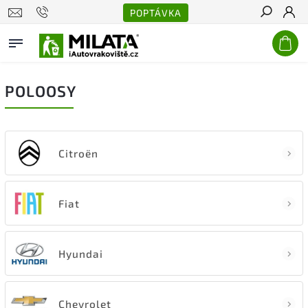
POPTÁVKA
Hledat
POLOOSY
Citroën
Fiat
Hyundai
Chevrolet