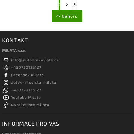
1
6
Nahoru
KONTAKT
MILATA s.r.o.
info
@
iautovrakoviste.cz
+420720126127
Facebook Milata
autovrakoviste_milata
+420720126127
Youtube Milata
@vrakoviste.milata
INFORMACE PRO VÁS
Obchodní informace