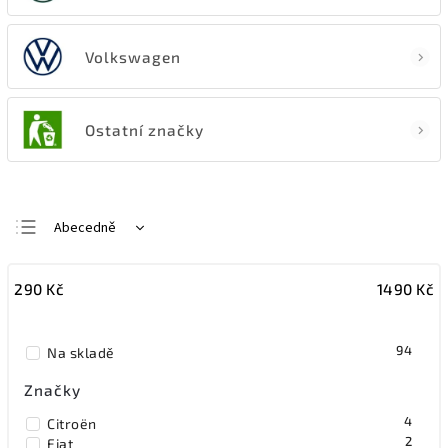
Volkswagen
Ostatní značky
Abecedně
Nejlevnější
290
Kč
1490
Kč
Nejdražší
Nejprodávanější
94
Na skladě
Značky
4
Citroën
2
Fiat