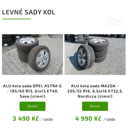
LEVNÉ SADY KOL
Previous
Next
ALU kola sada OPEL ASTRA G
ALU kola sada MAZDA -
- 195/60 R15, 6Jx15 ET49,
205/55 R16, 6,5Jx16 ET52,5,
Sava (zimní)
Nordicca (zimní)
Detail
Detail
3 490 Kč
4 990 Kč
/ sada
/ sada