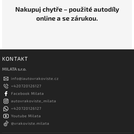
Nakupuj chytře – použité autodíly
online a se zárukou.
KONTAKT
MILATA s.r.o.
info
@
iautovrakoviste.cz
+420720126127
Facebook Milata
autovrakoviste_milata
+420720126127
Youtube Milata
@vrakoviste.milata