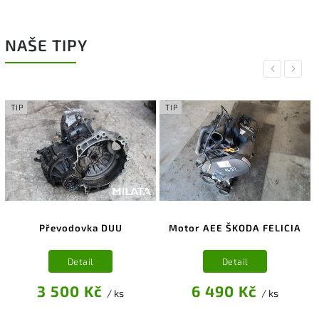
NAŠE TIPY
Previous
Next
TIP
TIP
Převodovka DUU
Motor AEE ŠKODA FELICIA
Detail
Detail
3 500 Kč
6 490 Kč
/ ks
/ ks