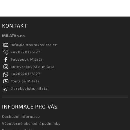
KONTAKT
MILATA s.r.o.
info
@
iautovrakoviste.cz
+420720126127
Facebook Milata
autovrakoviste_milata
+420720126127
Youtube Milata
@vrakoviste.milata
INFORMACE PRO VÁS
Obchodní informace
Všeobecné obchodní podmínky