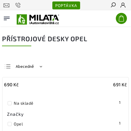
POPTÁVKA
Hledat
PŘÍSTROJOVÉ DESKY OPEL
Abecedně
Nejlevnější
690
Kč
691
Kč
Nejdražší
Nejprodávanější
1
Na skladě
Značky
1
Opel