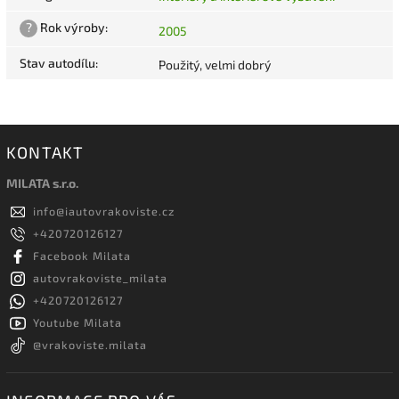
?
Rok výroby
:
2005
Stav autodílu
:
Použitý, velmi dobrý
KONTAKT
MILATA s.r.o.
info
@
iautovrakoviste.cz
+420720126127
Facebook Milata
autovrakoviste_milata
+420720126127
Youtube Milata
@vrakoviste.milata