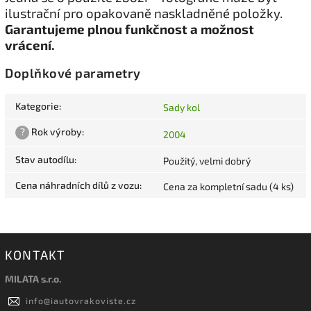
ilustrační pro opakovaně naskladněné položky.
Garantujeme plnou funkčnost a možnost
vrácení.
Doplňkové parametry
Kategorie
:
Sady kol
?
Rok výroby
:
2004
Stav autodílu
:
Použitý, velmi dobrý
Cena náhradních dílů z vozu
:
Cena za kompletní sadu (4 ks)
KONTAKT
MILATA s.r.o.
info
@
iautovrakoviste.cz