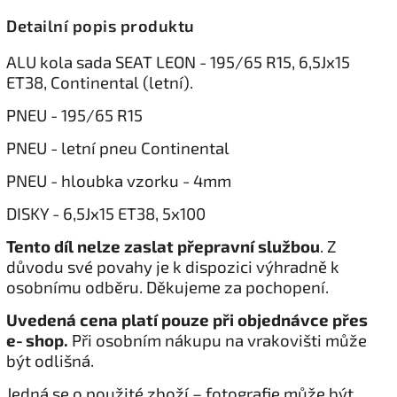
Detailní popis produktu
ALU kola sada SEAT LEON - 195/65 R15, 6,5Jx15
ET38, Continental (letní).
PNEU - 195/65 R15
PNEU - letní pneu Continental
PNEU - hloubka vzorku - 4mm
DISKY - 6,5Jx15 ET38, 5x100
Tento díl nelze zaslat přepravní službou
. Z
důvodu své povahy je k dispozici výhradně k
osobnímu odběru. Děkujeme za pochopení.
Uvedená cena platí pouze při objednávce přes
e‑shop.
Při osobním nákupu na vrakovišti může
být odlišná.
Jedná se o použité zboží – fotografie může být