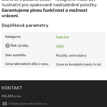
ilustrační pro opakovaně naskladněné položky.
Garantujeme plnou funkčnost a možnost
vrácení.
Doplňkové parametry
Kategorie
:
Sady kol
?
Rok výroby
:
2005
Stav autodílu
:
Použitý, velmi dobrý
Cena náhradních dílů z vozu
:
Cena za kompletní sadu (4 ks)
KONTAKT
MILATA s.r.o.
info
@
iautovrakoviste.cz