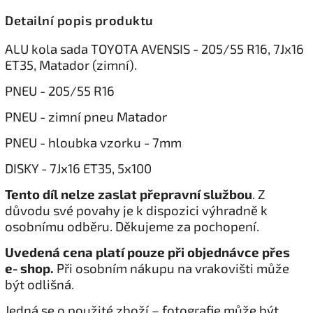
Detailní popis produktu
ALU kola sada TOYOTA AVENSIS - 205/55 R16, 7Jx16
ET35, Matador (zimní).
PNEU - 205/55 R16
PNEU - zimní pneu Matador
PNEU - hloubka vzorku - 7mm
DISKY - 7Jx16 ET35, 5x100
Tento díl nelze zaslat přepravní službou
. Z
důvodu své povahy je k dispozici výhradně k
osobnímu odběru. Děkujeme za pochopení.
Uvedená cena platí pouze při objednávce přes
e‑shop.
Při osobním nákupu na vrakovišti může
být odlišná.
Jedná se o použité zboží – fotografie může být