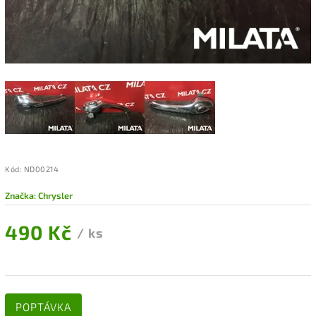
Kód:
ND00214
Značka:
Chrysler
490 Kč
/ ks
POPTÁVKA