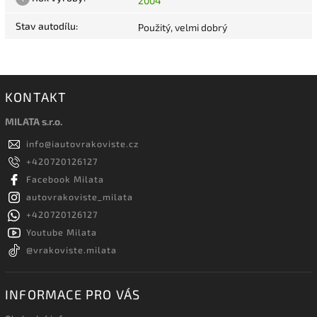
2004
Stav autodílu
:
Použitý, velmi dobrý
KONTAKT
MILATA s.r.o.
info
@
iautovrakoviste.cz
+420720126127
Facebook Milata
autovrakoviste_milata
+420720126127
Youtube Milata
@vrakoviste.milata
INFORMACE PRO VÁS