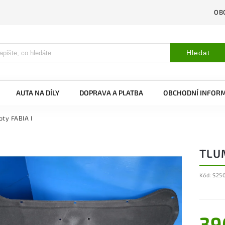
OB
Hledat
AUTA NA DÍLY
DOPRAVA A PLATBA
OBCHODNÍ INFOR
oty FABIA I
TLUM
Kód:
S25
39