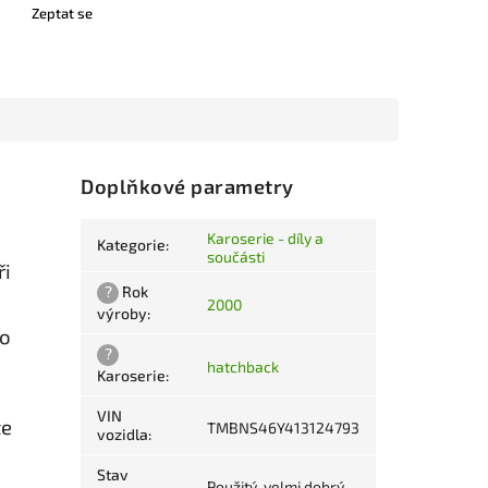
Zeptat se
Doplňkové parametry
Karoserie - díly a
Kategorie
:
součásti
ři
?
Rok
2000
výroby
:
ro
?
hatchback
Karoserie
:
VIN
te
TMBNS46Y413124793
vozidla
:
Stav
Použitý, velmi dobrý