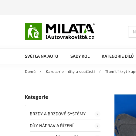
SVĚTLA NA AUTO
SADY KOL
KATEGORIE DÍLŮ
Domů
/
Karoserie - díly a součásti
/
Tlumící kryt kap
Kategorie
BRZDY A BRZDOVÉ SYSTÉMY
DÍLY NÁPRAV A ŘÍZENÍ