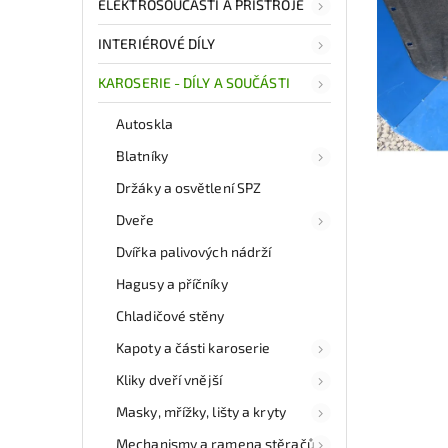
ELEKTROSOUČÁSTI A PŘÍSTROJE
INTERIÉROVÉ DÍLY
KAROSERIE - DÍLY A SOUČÁSTI
Autoskla
Blatníky
Držáky a osvětlení SPZ
Dveře
Dvířka palivových nádrží
Hagusy a příčníky
Chladičové stěny
Kapoty a části karoserie
Kliky dveří vnější
Masky, mřížky, lišty a kryty
Mechanismy a ramena stěračů