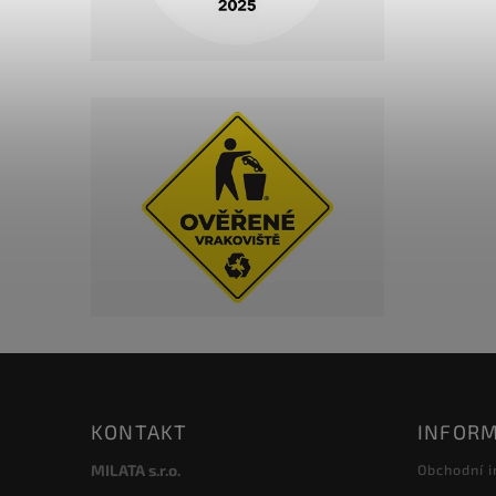
KONTAKT
INFORM
MILATA s.r.o.
Obchodní 