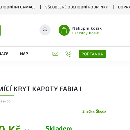
CHODNÍ INFORMACE
VŠEOBECNÉ OBCHODNÍ PODMÍNKY
DOPRA
Nákupní košík
Prázdný košík
MACE
NAPIŠTE NÁM
KONTAKTY
POPTÁVKA
ÍCÍ KRYT KAPOTY FABIA I
072406
Značka:
Škoda
0 Kč
Skladem