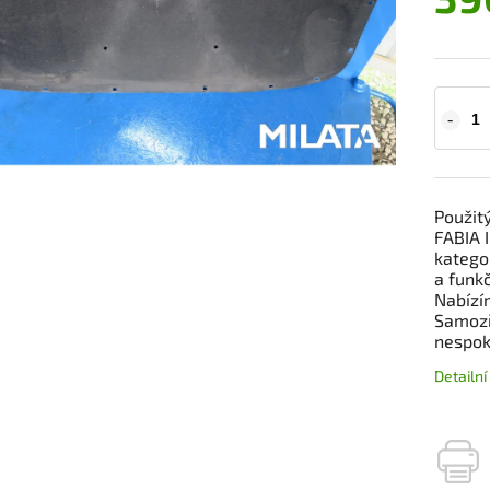
Použitý
FABIA 
kategor
a funkč
Nabízí
Samozř
nespok
Detailn