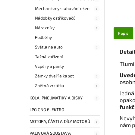
Mechanismy stahování oken
Nádobky ostřikovačů
Nárazníky
Popis
Podběhy
Světla na auto
Detai
Tažná zařízení
Tlumíc
Vzpěry a panty
Uvede
Zámky dveří a kapot
osobn
Zpětná zrcátka
Jedná 
KOLA, PNEUMATIKY A DISKY
opako
funkč
LPG CNG ELEKTRO
Nevyh
MOTORY, ČÁSTI A DÍLY MOTORŮ
nám p
PALIVOVÁ SOUSTAVA