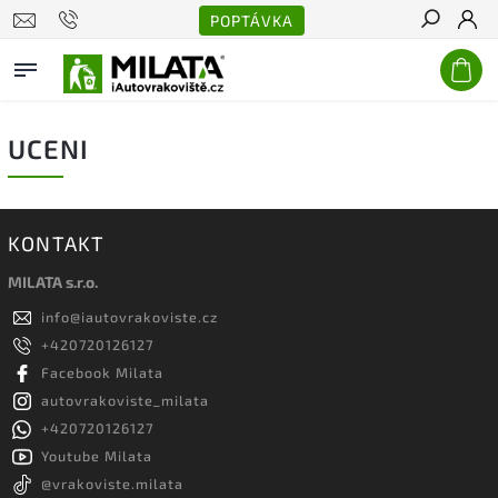
POPTÁVKA
Hledat
UCENI
KONTAKT
MILATA s.r.o.
info
@
iautovrakoviste.cz
+420720126127
Facebook Milata
autovrakoviste_milata
+420720126127
Youtube Milata
@vrakoviste.milata