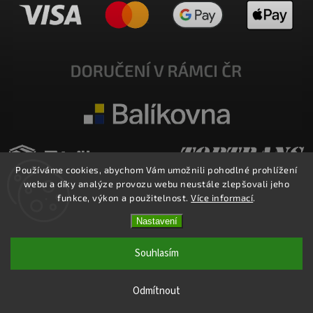
Používáme cookies, abychom Vám umožnili pohodlné prohlížení
webu a díky analýze provozu webu neustále zlepšovali jeho
funkce, výkon a použitelnost.
Více informací
.
Nastavení
Copyright 2026
E-SHOP MILATA
. Všechna práva vyhrazena.
Upravit nastavení cookies
Souhlasím
Vytvořil
Shoptet
| Design
Shoptak.cz.
Odmítnout