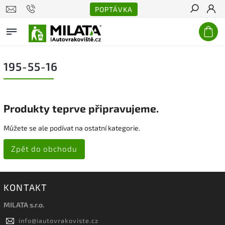
POPTÁVKA
Hledat
195-55-16
Produkty teprve připravujeme.
Můžete se ale podívat na ostatní kategorie.
Zpět do obchodu
KONTAKT
MILATA s.r.o.
info
@
iautovrakoviste.cz