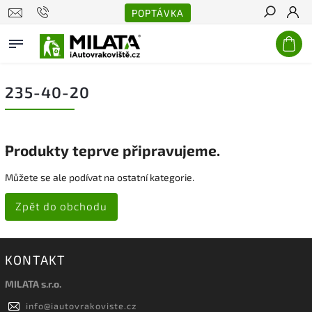
POPTÁVKA
Hledat
235-40-20
Produkty teprve připravujeme.
Můžete se ale podívat na ostatní kategorie.
Zpět do obchodu
KONTAKT
MILATA s.r.o.
info
@
iautovrakoviste.cz