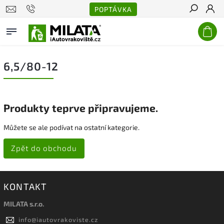
POPTÁVKA
Hledat
6,5/80-12
Produkty teprve připravujeme.
Můžete se ale podívat na ostatní kategorie.
Zpět do obchodu
KONTAKT
MILATA s.r.o.
info
@
iautovrakoviste.cz