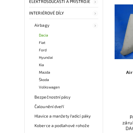
ELEKTROSOUČÁSTI A PŘÍSTROJE
INTERIÉROVÉ DÍLY
Airbagy
Dacia
Fiat
Ford
Hyundai
Kia
Ai
Mazda
Škoda
Volkswagen
Bezpečnostní pásy
Čalounění dveří
Hlavice a manžety řadicí páky
P
záru
Koberce a podlahové rohože
DA