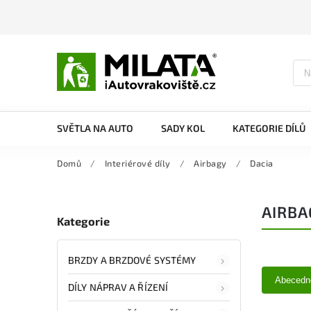
SVĚTLA NA AUTO
SADY KOL
KATEGORIE DÍLŮ
Domů
/
Interiérové díly
/
Airbagy
/
Dacia
AIRBA
Kategorie
BRZDY A BRZDOVÉ SYSTÉMY
Abecedn
DÍLY NÁPRAV A ŘÍZENÍ