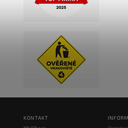
KONTAKT
INFORM
MILATA s.r.o.
Obchodní 