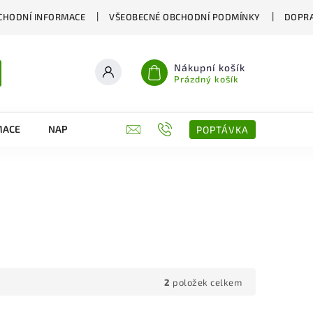
CHODNÍ INFORMACE
VŠEOBECNÉ OBCHODNÍ PODMÍNKY
DOPRA
Nákupní košík
Prázdný košík
MACE
NAPIŠTE NÁM
KONTAKTY
POPTÁVKA
2
položek celkem