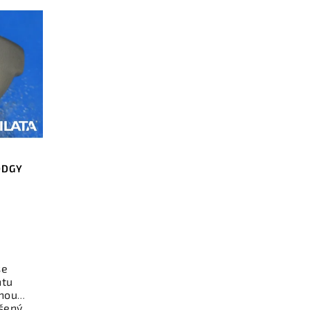
ODGY
se
ntu
nou
šený