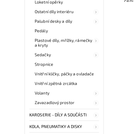
cen
Loketní opěrky
auto
Ostatní díly interiéru
inte
vůz. 
Palubní desky a díly
z 
mo
Pedály
odb
Plastové díly, mřížky, rámečky
přes 
a kryty
ga
p
Sedačky
Stropnice
Vnitřní kličky, páčky a ovladače
Vnitřní zpětná zrcátka
Volanty
Zavazadlový prostor
KAROSERIE - DÍLY A SOUČÁSTI
KOLA, PNEUMATIKY A DISKY