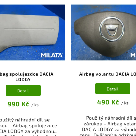
rbag spolujezdce DACIA
Airbag volantu DACIA L
LODGY
Detail
Detail
490 Kč
990 Kč
/ ks
/ ks
Použitý náhradní díl 
oužitý náhradní díl se
zárukou - Airbag vola
kou - Airbag spolujezdce
DACIA LODGY za výhod
CIA LODGY za výhodnou
cenu. Ověřený a odzkou