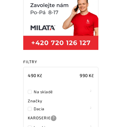
FILTRY
490
Kč
990
Kč
2
Na skladě
Značky
2
Dacia
KAROSERIE
?
2