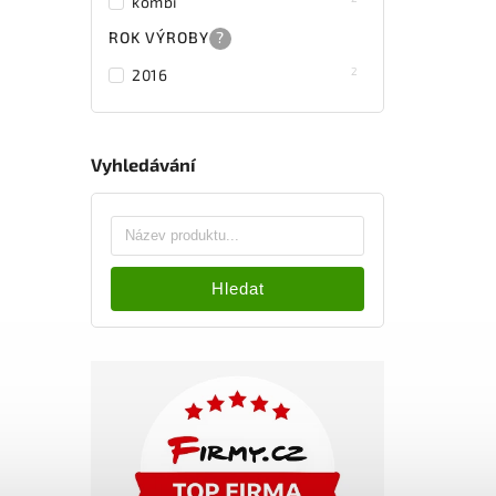
kombi
ROK VÝROBY
?
2
2016
Vyhledávání
Hledat