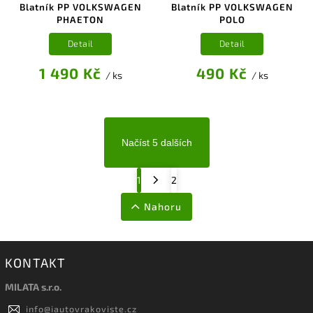
Blatník PP VOLKSWAGEN
Blatník PP VOLKSWAGEN
PHAETON
POLO
Detail
Detail
1 490 Kč
490 Kč
/ ks
/ ks
Načíst 5 dalších
1
2
Nahoru
KONTAKT
MILATA s.r.o.
info
@
iautovrakoviste.cz