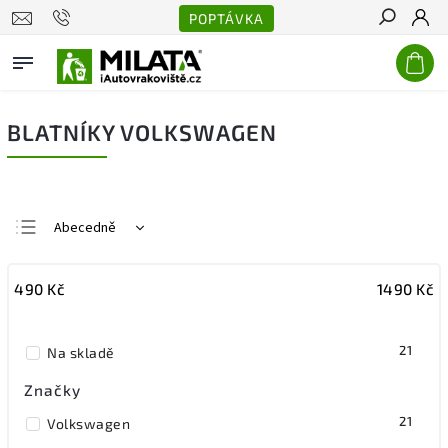
POPTÁVKA
Hledat
BLATNÍKY VOLKSWAGEN
Abecedně
Nejlevnější
490
Kč
1490
Kč
Nejdražší
Nejprodávanější
21
Na skladě
Značky
21
Volkswagen