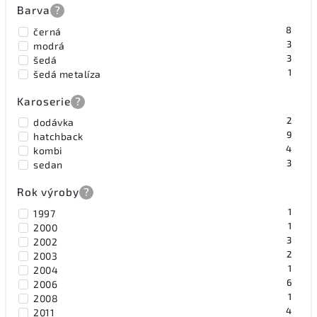
Barva
?
8
černá
3
modrá
3
šedá
1
šedá metalíza
Karoserie
?
2
dodávka
9
hatchback
4
kombi
3
sedan
Rok výroby
?
1
1997
1
2000
3
2002
2
2003
1
2004
6
2006
1
2008
4
2011