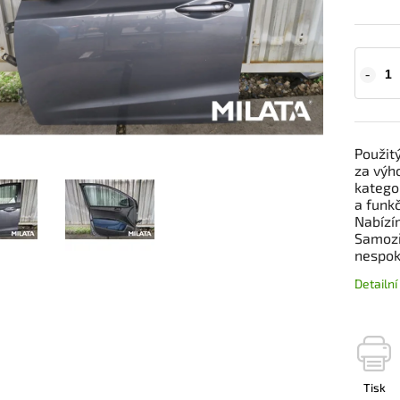
Použit
za výh
kategor
a funkč
Nabízí
Samozř
nespok
Detailn
Tisk