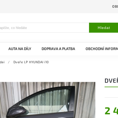
OB
Hledat
AUTA NA DÍLY
DOPRAVA A PLATBA
OBCHODNÍ INFOR
dai
/
Dveře LP HYUNDAI i10
DVEŘ
2 