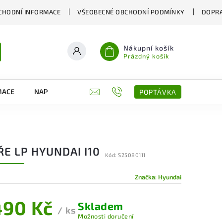
CHODNÍ INFORMACE
VŠEOBECNÉ OBCHODNÍ PODMÍNKY
DOPRA
Nákupní košík
Prázdný košík
MACE
NAPIŠTE NÁM
KONTAKTY
POPTÁVKA
E LP HYUNDAI I10
Kód:
S25080111
Značka:
Hyundai
490 Kč
Skladem
/ ks
Možnosti doručení