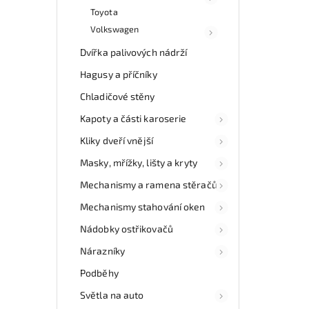
Toyota
Volkswagen
Dvířka palivových nádrží
Hagusy a příčníky
Chladičové stěny
Kapoty a části karoserie
Kliky dveří vnější
Masky, mřížky, lišty a kryty
Mechanismy a ramena stěračů
Mechanismy stahování oken
Nádobky ostřikovačů
Nárazníky
Podběhy
Světla na auto