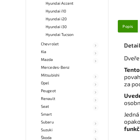
Hyundai Accent
Hyundai i10
Hyundai i20
Popis
Hyundai i30
Hyundai Tucson
Chevrolet
Detai
Kia
Dveře
Mazda
Mercedes-Benz
Tento
Mitsubishi
povah
Opel
za po
Peugeot
Uvede
Renault
osobn
Seat
Jedná 
Smart
opako
Subaru
funkč
Suzuki
Škoda