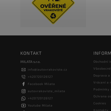
KONTAKT
INFORM
MILATA s.r.o.
Obchodní 
Všeobecné
info
@
iautovrakoviste.cz
Doprava a
+420720126127
Vrácení a
Facebook Milata
Podmínky 
autovrakoviste_milata
Ochrana os
+420720126127
Cookies
Youtube Milata
Kontakty