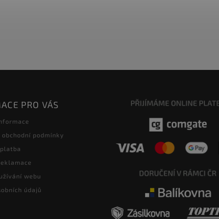
ACE PRO VÁS
informace
 obchodní podmínky
 platba
 reklamace
užívání webu
obních údajů