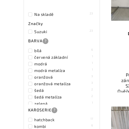
23
Na skladě
Značky
23
Suzuki
BARVA
?
6
bílá
1
červená základní
1
modrá
1
modrá metalíza
P
3
oranžová
zár
3
oranžová metalíza
S
2
šedá
Ověř
kat
2
šedá metalíza
souč
1
zelená
a fun
KAROSERIE
?
Nab
17
hatchback
rych
6
kombi