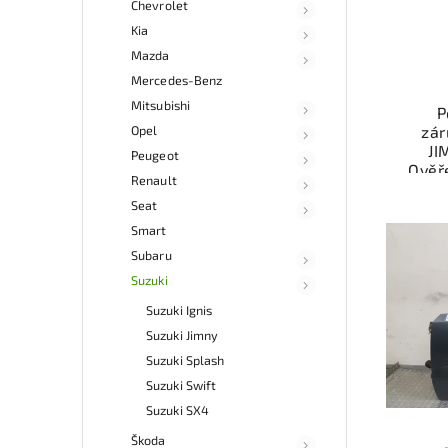
Chevrolet
Kia
Mazda
Mercedes-Benz
Mitsubishi
P
Opel
zár
JI
Peugeot
Ověř
Renault
kat
Seat
souč
a fun
Smart
Subaru
Nab
Suzuki
rych
Sa
Suzuki Ignis
v
Suzuki Jimny
Suzuki Splash
Suzuki Swift
Suzuki SX4
Škoda