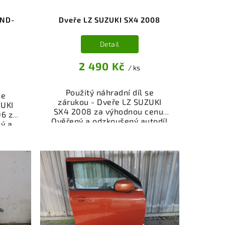
 ND-
Dveře LZ SUZUKI SX4 2008
Detail
2 490 Kč
/ ks
Použitý náhradní díl se
se
zárukou - Dveře LZ SUZUKI
ZUKI
SX4 2008 za výhodnou cenu.
6 za
Ověřený a odzkoušený autodíl
ý a
kategorie Karoserie - díly a
gorie
součásti pro váš vůz. Ověřený
ti pro
a funkční autodíl z vrakoviště,
kční
připravený k montáži.
,
Nabízíme osobní odběr nebo
.
rychlé doručení přes e-shop.
nebo
Samozřejmostí je garance
shop.
vrácení peněz v případě
nce
nespokojenosti.
dě