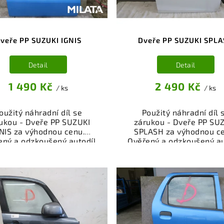
veře PP SUZUKI IGNIS
Dveře PP SUZUKI SPL
Detail
Detail
1 490 Kč
2 490 Kč
/ ks
/ ks
oužitý náhradní díl se
Použitý náhradní díl 
ukou - Dveře PP SUZUKI
zárukou - Dveře PP SU
NIS za výhodnou cenu.
SPLASH za výhodnou c
ený a odzkoušený autodíl
Ověřený a odzkoušený au
egorie Karoserie - díly a
kategorie Karoserie - dí
ásti pro váš vůz. Ověřený
součásti pro váš vůz. Ov
kční autodíl z vrakoviště,
a funkční autodíl z vrako
připravený k montáži.
připravený k montáži
ízíme osobní odběr nebo
Nabízíme osobní odběr 
lé doručení přes e-shop.
rychlé doručení přes e-
mozřejmostí je garance
Samozřejmostí je gara
rácení peněz v případě
vrácení peněz v přípa