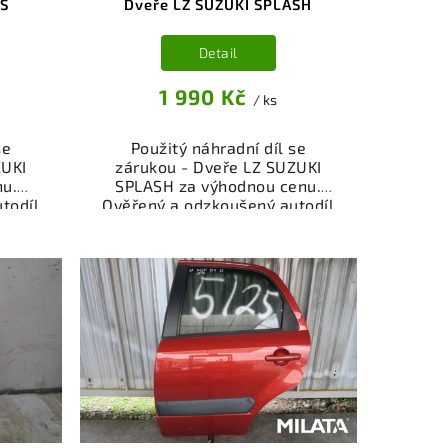
IS
Dveře LZ SUZUKI SPLASH
Detail
1 990 Kč
/ ks
se
Použitý náhradní díl se
ZUKI
zárukou - Dveře LZ SUZUKI
nu.
SPLASH za výhodnou cenu.
todíl
Ověřený a odzkoušený autodíl
ly a
kategorie Karoserie - díly a
ěřený
součásti pro váš vůz. Ověřený
viště,
a funkční autodíl z vrakoviště,
.
připravený k montáži.
nebo
Nabízíme osobní odběr nebo
shop.
rychlé doručení přes e-shop.
nce
Samozřejmostí je garance
dě
vrácení peněz v případě
nespokojenosti.