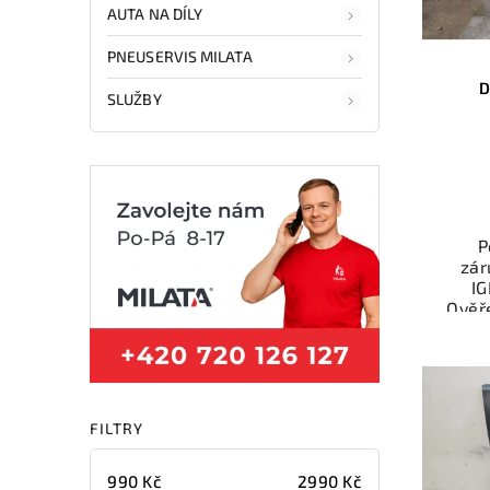
AUTA NA DÍLY
PNEUSERVIS MILATA
D
SLUŽBY
P
zár
IG
Ověř
kat
souč
a fun
Nab
FILTRY
rych
Sa
v
990
Kč
2990
Kč