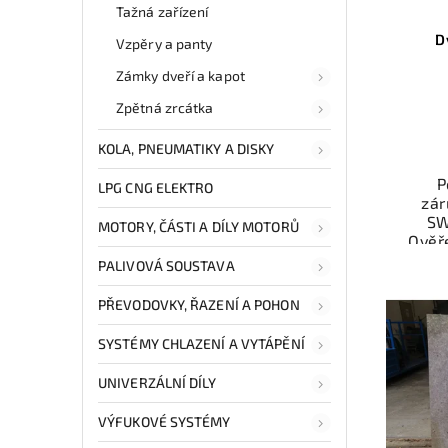
Tažná zařízení
D
Vzpěry a panty
Zámky dveří a kapot
Zpětná zrcátka
KOLA, PNEUMATIKY A DISKY
P
LPG CNG ELEKTRO
zár
SW
MOTORY, ČÁSTI A DÍLY MOTORŮ
Ověř
kat
PALIVOVÁ SOUSTAVA
souč
a fun
PŘEVODOVKY, ŘAZENÍ A POHON
Nab
SYSTÉMY CHLAZENÍ A VYTÁPĚNÍ
rych
Sa
UNIVERZÁLNÍ DÍLY
v
VÝFUKOVÉ SYSTÉMY