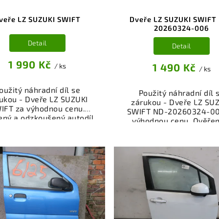
veře LZ SUZUKI SWIFT
Dveře LZ SUZUKI SWIFT
20260324-006
Detail
Detail
1 990 Kč
1 490 Kč
/ ks
/ ks
oužitý náhradní díl se
Použitý náhradní díl 
ukou - Dveře LZ SUZUKI
zárukou - Dveře LZ SU
IFT za výhodnou cenu.
SWIFT ND-20260324-00
ený a odzkoušený autodíl
výhodnou cenu. Ověřen
egorie Karoserie - díly a
odzkoušený autodíl kate
ásti pro váš vůz. Ověřený
Karoserie - díly a součás
kční autodíl z vrakoviště,
váš vůz. Ověřený a fun
připravený k montáži.
autodíl z vrakoviště
ízíme osobní odběr nebo
připravený k montáži
lé doručení přes e-shop.
Nabízíme osobní odběr 
mozřejmostí je garance
rychlé doručení přes e-
rácení peněz v případě
Samozřejmostí je gara
nespokojenosti.
vrácení peněz v přípa
nespokojenosti.