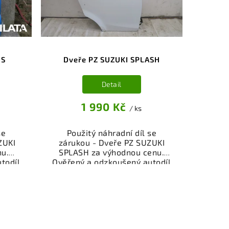
nespokojenosti.
IS
Dveře PZ SUZUKI SPLASH
Detail
1 990 Kč
/ ks
se
Použitý náhradní díl se
ZUKI
zárukou - Dveře PZ SUZUKI
nu.
SPLASH za výhodnou cenu.
todíl
Ověřený a odzkoušený autodíl
ly a
kategorie Karoserie - díly a
ěřený
součásti pro váš vůz. Ověřený
viště,
a funkční autodíl z vrakoviště,
.
připravený k montáži.
nebo
Nabízíme osobní odběr nebo
shop.
rychlé doručení přes e-shop.