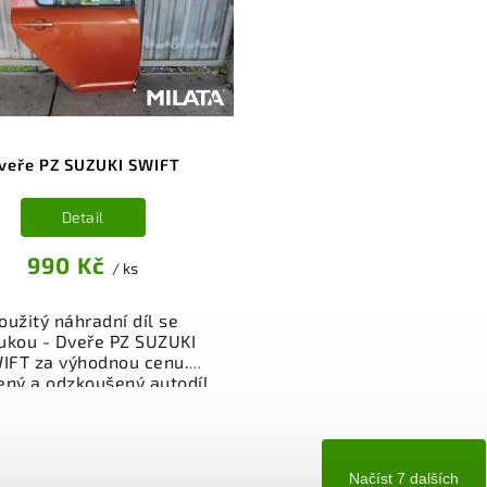
mozřejmostí je garance
Samozřejmostí je gara
rácení peněz v případě
vrácení peněz v přípa
nespokojenosti.
nespokojenosti.
veře PZ SUZUKI SWIFT
Detail
990 Kč
/ ks
oužitý náhradní díl se
ukou - Dveře PZ SUZUKI
IFT za výhodnou cenu.
ený a odzkoušený autodíl
egorie Karoserie - díly a
ásti pro váš vůz. Ověřený
kční autodíl z vrakoviště,
připravený k montáži.
Načíst 7 dalších
ízíme osobní odběr nebo