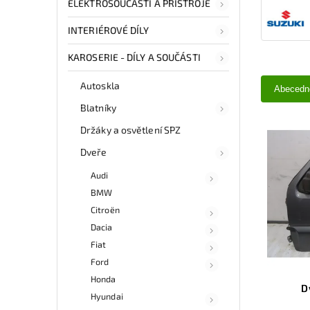
ELEKTROSOUČÁSTI A PŘÍSTROJE
INTERIÉROVÉ DÍLY
KAROSERIE - DÍLY A SOUČÁSTI
Autoskla
Abecedn
Blatníky
Držáky a osvětlení SPZ
Dveře
Audi
BMW
Citroën
Dacia
Fiat
Ford
Honda
D
Hyundai