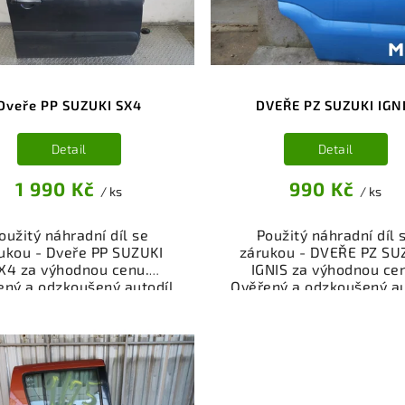
nespokojenosti.
nespokojenosti.
Dveře PP SUZUKI SX4
DVEŘE PZ SUZUKI IGN
Detail
Detail
1 990 Kč
990 Kč
/ ks
/ ks
oužitý náhradní díl se
Použitý náhradní díl 
ukou - Dveře PP SUZUKI
zárukou - DVEŘE PZ SU
X4 za výhodnou cenu.
IGNIS za výhodnou ce
ený a odzkoušený autodíl
Ověřený a odzkoušený au
egorie Karoserie - díly a
kategorie Karoserie - dí
ásti pro váš vůz. Ověřený
součásti pro váš vůz. Ov
kční autodíl z vrakoviště,
a funkční autodíl z vrako
připravený k montáži.
připravený k montáži
ízíme osobní odběr nebo
Nabízíme osobní odběr 
lé doručení přes e-shop.
rychlé doručení přes e-