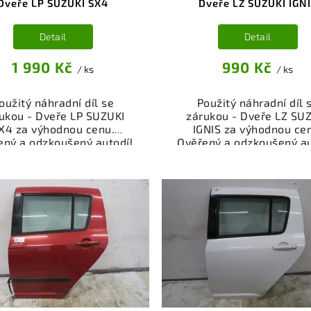
Dveře LP SUZUKI SX4
Dveře LZ SUZUKI IGN
Detail
Detail
1 990 Kč
990 Kč
/ ks
/ ks
oužitý náhradní díl se
Použitý náhradní díl 
ukou - Dveře LP SUZUKI
zárukou - Dveře LZ SU
X4 za výhodnou cenu.
IGNIS za výhodnou ce
ený a odzkoušený autodíl
Ověřený a odzkoušený au
egorie Karoserie - díly a
kategorie Karoserie - dí
ásti pro váš vůz. Ověřený
součásti pro váš vůz. Ov
kční autodíl z vrakoviště,
a funkční autodíl z vrako
připravený k montáži.
připravený k montáži
ízíme osobní odběr nebo
Nabízíme osobní odběr 
lé doručení přes e-shop.
rychlé doručení přes e-
mozřejmostí je garance
Samozřejmostí je gara
rácení peněz v případě
vrácení peněz v přípa
nespokojenosti.
nespokojenosti.