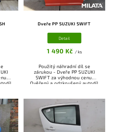
ASH
Dveře PP SUZUKI SWIFT
Detail
1 490 Kč
/ ks
se
Použitý náhradní díl se
ZUKI
zárukou - Dveře PP SUZUKI
enu.
SWIFT za výhodnou cenu.
todíl
Ověřený a odzkoušený autodíl
ly a
kategorie Karoserie - díly a
ěřený
součásti pro váš vůz. Ověřený
viště,
a funkční autodíl z vrakoviště,
.
připravený k montáži.
nebo
Nabízíme osobní odběr nebo
shop.
rychlé doručení přes e-shop.
nce
Samozřejmostí je garance
dě
vrácení peněz v případě