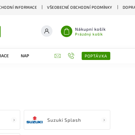
CHODNÍ INFORMACE
VŠEOBECNÉ OBCHODNÍ PODMÍNKY
DOPRA
Nákupní košík
Prázdný košík
MACE
NAPIŠTE NÁM
KONTAKTY
POPTÁVKA
Suzuki Splash