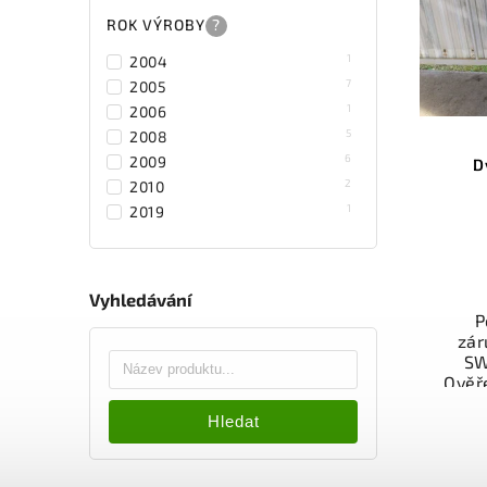
Sa
v
ROK VÝROBY
?
1
2004
7
2005
1
2006
5
2008
6
2009
D
2
2010
1
2019
Vyhledávání
P
zár
SW
Ověř
kat
Hledat
souč
a fun
Nab