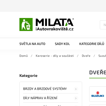
SVĚTLA NA AUTO
SADY KOL
KATEGORIE DÍLŮ
Domů
/
Karoserie - díly a součásti
/
Dveře
/
Suzu
DVEŘE
Kategorie
BRZDY A BRZDOVÉ SYSTÉMY
DÍLY NÁPRAV A ŘÍZENÍ