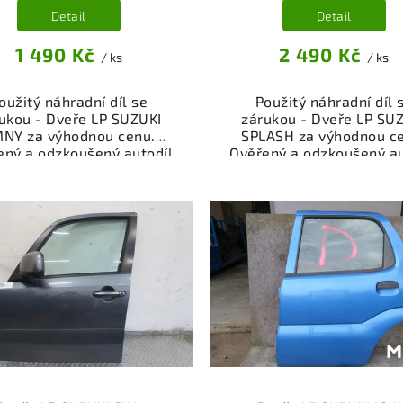
Detail
Detail
1 490 Kč
2 490 Kč
/ ks
/ ks
oužitý náhradní díl se
Použitý náhradní díl 
ukou - Dveře LP SUZUKI
zárukou - Dveře LP SU
MNY za výhodnou cenu.
SPLASH za výhodnou c
ený a odzkoušený autodíl
Ověřený a odzkoušený au
egorie Karoserie - díly a
kategorie Karoserie - dí
ásti pro váš vůz. Ověřený
součásti pro váš vůz. Ov
kční autodíl z vrakoviště,
a funkční autodíl z vrako
připravený k montáži.
připravený k montáži
ízíme osobní odběr nebo
Nabízíme osobní odběr 
lé doručení přes e-shop.
rychlé doručení přes e-
mozřejmostí je garance
Samozřejmostí je gara
rácení peněz v případě
vrácení peněz v přípa
nespokojenosti.
nespokojenosti.