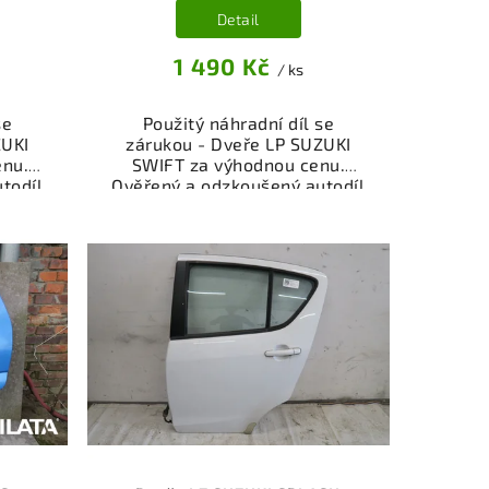
Detail
1 490 Kč
/ ks
se
Použitý náhradní díl se
ZUKI
zárukou - Dveře LP SUZUKI
enu.
SWIFT za výhodnou cenu.
todíl
Ověřený a odzkoušený autodíl
ly a
kategorie Karoserie - díly a
ěřený
součásti pro váš vůz. Ověřený
viště,
a funkční autodíl z vrakoviště,
.
připravený k montáži.
nebo
Nabízíme osobní odběr nebo
shop.
rychlé doručení přes e-shop.
nce
Samozřejmostí je garance
dě
vrácení peněz v případě
nespokojenosti.