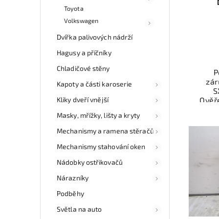
Toyota
Volkswagen
Dvířka palivových nádrží
Hagusy a příčníky
Chladičové stěny
P
zár
Kapoty a části karoserie
S
Kliky dveří vnější
Ověř
kat
Masky, mřížky, lišty a kryty
souč
a fun
Mechanismy a ramena stěračů
Nab
Mechanismy stahování oken
rych
Nádobky ostřikovačů
Sa
v
Nárazníky
Podběhy
Světla na auto