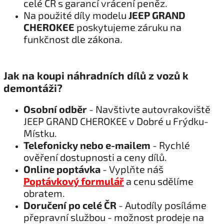
celé ČR s garancí vrácení peněz.
Na použité díly modelu
JEEP GRAND
CHEROKEE
poskytujeme záruku na
funkčnost dle zákona.
Jak na koupi náhradních dílů z vozů k
demontáži?
Osobní odběr
- Navštivte autovrakoviště
JEEP GRAND CHEROKEE v Dobré u Frýdku-
Místku.
Telefonicky nebo e-mailem
- Rychlé
ověření dostupnosti a ceny dílů.
Online poptávka
- Vyplňte náš
Poptávkový formulář
a cenu sdělíme
obratem.
Doručení po celé ČR
- Autodíly posíláme
přepravní službou - možnost prodeje na