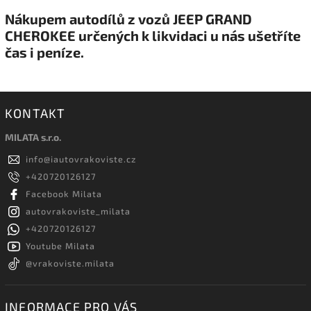
Nákupem autodílů z vozů JEEP GRAND
CHEROKEE určených k likvidaci u nás ušetříte
čas i peníze.
KONTAKT
MILATA s.r.o.
info
@
iautovrakoviste.cz
+420720126127
Facebook Milata
autovrakoviste_milata
+420720126127
Youtube Milata
@vrakoviste.milata
INFORMACE PRO VÁS