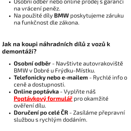
Osobní odběr nebo online prodej s garancí
na vrácení peněz.
Na použité díly
BMW
poskytujeme záruku
na funkčnost dle zákona.
Jak na koupi náhradních dílů z vozů k
demontáži?
Osobní odběr
- Navštivte autovrakoviště
BMW v Dobré u Frýdku-Místku.
Telefonicky nebo e-mailem
- Rychlé info o
ceně a dostupnosti.
Online poptávka
- Vyplňte náš
Poptávkový formulář
pro okamžité
ověření dílu.
Doručení po celé ČR
- Zasíláme přepravní
službou s rychlým dodáním.