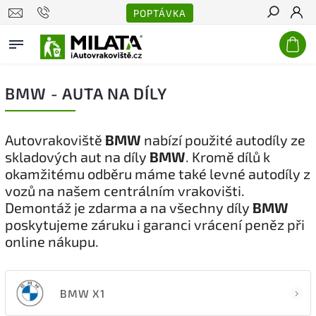
POPTÁVKA
Hledat
BMW - AUTA NA DÍLY
Autovrakoviště
BMW
nabízí použité autodíly ze
skladových aut na díly
BMW
. Kromě dílů k
okamžitému odběru máme také levné autodíly z
vozů na našem centrálním vrakovišti.
Demontáž je zdarma a na všechny díly
BMW
poskytujeme záruku i garanci vrácení peněz při
online nákupu.
BMW X1