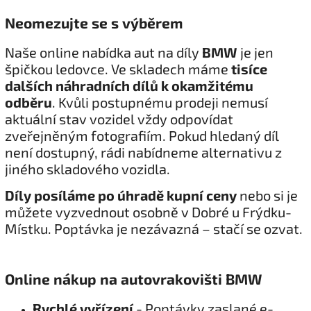
Neomezujte se s výběrem
Naše online nabídka aut na díly
BMW
je jen
špičkou ledovce. Ve skladech máme
tisíce
dalších náhradních dílů k okamžitému
odběru
. Kvůli postupnému prodeji nemusí
aktuální stav vozidel vždy odpovídat
zveřejněným fotografiím. Pokud hledaný díl
není dostupný, rádi nabídneme alternativu z
jiného skladového vozidla.
Díly posíláme po úhradě kupní ceny
nebo si je
můžete vyzvednout osobně v Dobré u Frýdku-
Místku. Poptávka je nezávazná – stačí se ozvat.
Online nákup na autovrakovišti BMW
Rychlé vyřízení
- Poptávky zaslané e-