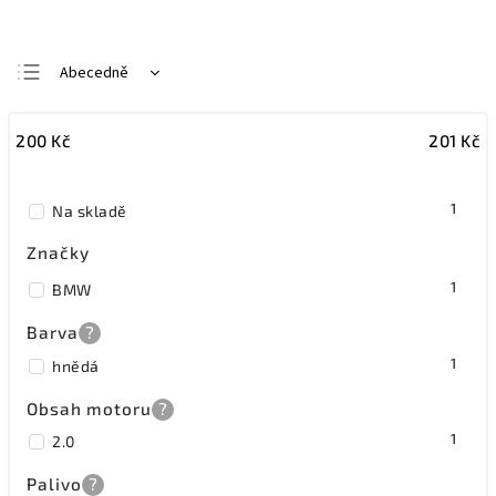
Abecedně
Nejlevnější
200
Kč
201
Kč
Nejdražší
Nejprodávanější
1
Na skladě
Značky
1
BMW
Barva
?
1
hnědá
Obsah motoru
?
1
2.0
Palivo
?