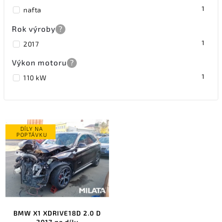
1
nafta
Rok výroby
?
1
2017
Výkon motoru
?
1
110 kW
DÍLY NA
POPTÁVKU
BMW X1 XDRIVE18D 2.0 D