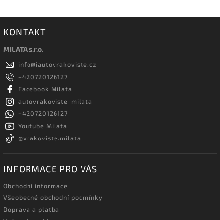
KONTAKT
MILATA s.r.o.
info
@
iautovrakoviste.cz
+420720126127
Facebook Milata
autovrakoviste_milata
+420720126127
Youtube Milata
@vrakoviste.milata
INFORMACE PRO VÁS
Obchodní informace
Všeobecné obchodní podmínky
Doprava a platba