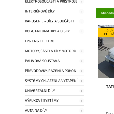
ELEKTROSOUČÁSTI A PŘÍSTROJE
INTERIÉROVÉ DÍLY
Abecedn
KAROSERIE - DÍLY A SOUČÁSTI
DÍLY
KOLA, PNEUMATIKY A DISKY
POPT
LPG CNG ELEKTRO
MOTORY, ČÁSTI A DÍLY MOTORŮ
PALIVOVÁ SOUSTAVA
PŘEVODOVKY, ŘAZENÍ A POHON
SYSTÉMY CHLAZENÍ A VYTÁPĚNÍ
TAT
UNIVERZÁLNÍ DÍLY
VÝFUKOVÉ SYSTÉMY
AUTA NA DÍLY
Pou