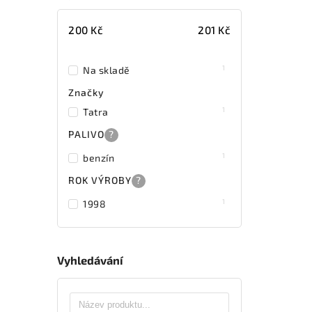
200
Kč
201
Kč
1
Na skladě
Značky
1
Tatra
PALIVO
?
1
benzín
ROK VÝROBY
?
1
1998
Vyhledávání