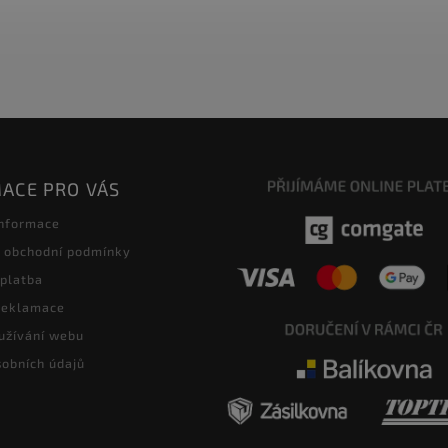
ACE PRO VÁS
informace
 obchodní podmínky
 platba
 reklamace
užívání webu
obních údajů