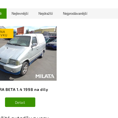
ě
Nejlevnější
Nejdražší
Nejprodávanější
 NA
ÁVKU
RA BETA 1.4 1998 na díly
Detail
žité autodíly z vozu