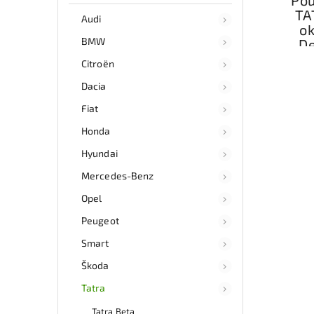
TA
Audi
o
BMW
De
zá
Citroën
Ryc
Dacia
Fiat
Honda
Hyundai
Mercedes-Benz
Opel
Peugeot
Smart
Škoda
Tatra
Tatra Beta