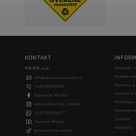
KONTAKT
INFORM
MILATA s.r.o.
Obchodní 
Všeobecné
info
@
iautovrakoviste.cz
Doprava a
+420720126127
Vrácení a
Facebook Milata
Podmínky 
autovrakoviste_milata
Ochrana os
+420720126127
Cookies
Youtube Milata
Kontakty
@vrakoviste.milata