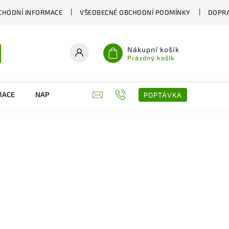
CHODNÍ INFORMACE
VŠEOBECNÉ OBCHODNÍ PODMÍNKY
DOPRA
Nákupní košík
Prázdný košík
MACE
NAPIŠTE NÁM
KONTAKTY
POPTÁVKA