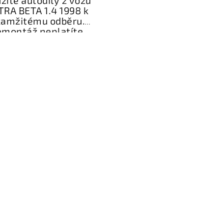
TRA BETA 1.4 1998 k
kamžitému odběru.
montáž neplatíte,
ruka na funkčnost.
hlé doručení po celé
ČR.