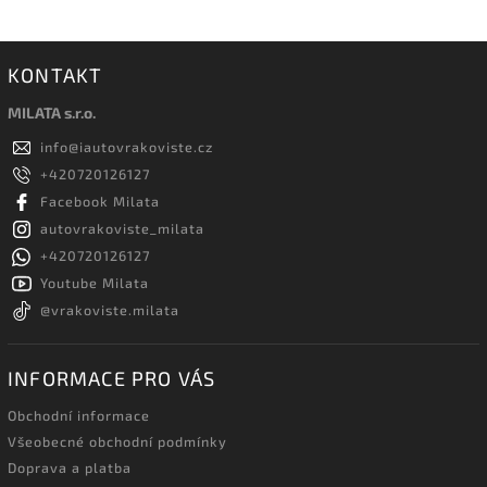
KONTAKT
MILATA s.r.o.
info
@
iautovrakoviste.cz
+420720126127
Facebook Milata
autovrakoviste_milata
+420720126127
Youtube Milata
@vrakoviste.milata
INFORMACE PRO VÁS
Obchodní informace
Všeobecné obchodní podmínky
Doprava a platba