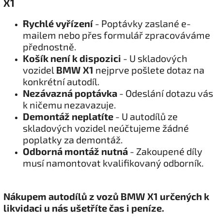
X1
Rychlé vyřízení
- Poptávky zaslané e-
mailem nebo přes formulář zpracováváme
přednostně.
Košík není k dispozici
- U skladových
vozidel
BMW X1
nejprve pošlete dotaz na
konkrétní autodíl.
Nezávazná poptávka
- Odeslání dotazu vás
k ničemu nezavazuje.
Demontáž neplatíte
- U autodílů ze
skladových vozidel neúčtujeme žádné
poplatky za demontáž.
Odborná montáž nutná
- Zakoupené díly
musí namontovat kvalifikovaný odborník.
Nákupem autodílů z vozů BMW X1 určených k
likvidaci u nás ušetříte čas i peníze.