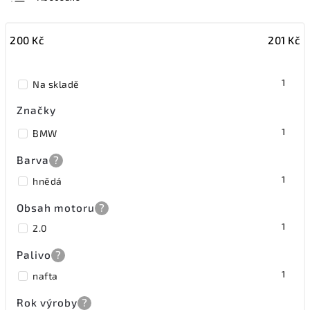
Nejlevnější
200
Kč
201
Kč
Nejdražší
Nejprodávanější
1
Na skladě
Značky
1
BMW
Barva
?
1
hnědá
Obsah motoru
?
1
2.0
Palivo
?
1
nafta
Rok výroby
?