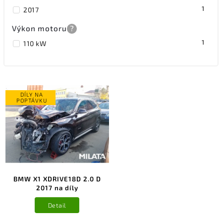
1
2017
Výkon motoru
?
1
110 kW
DÍLY NA
POPTÁVKU
BMW X1 XDRIVE18D 2.0 D
2017 na díly
Detail