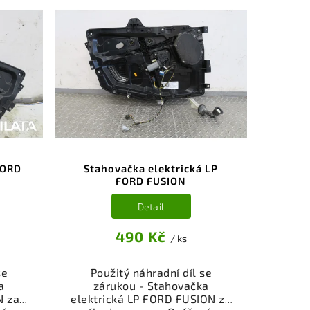
FORD
Stahovačka elektrická LP
FORD FUSION
Detail
490 Kč
/ ks
se
Použitý náhradní díl se
a
zárukou - Stahovačka
N za
elektrická LP FORD FUSION za