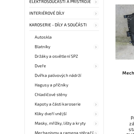
ELEKTROSOUČÁSTI A PŘÍSTROJE
INTERIÉROVÉ DÍLY
KAROSERIE - DÍLY A SOUČÁSTI
Autoskla
Blatníky
Držáky a osvětlení SPZ
Dveře
Mech
Dvířka palivových nádrží
Hagusy a příčníky
Chladičové stěny
Kapoty a části karoserie
Kliky dveří vnější
P
Masky, mřížky, lišty a kryty
z
st
Mechanismy a ramena stěračů