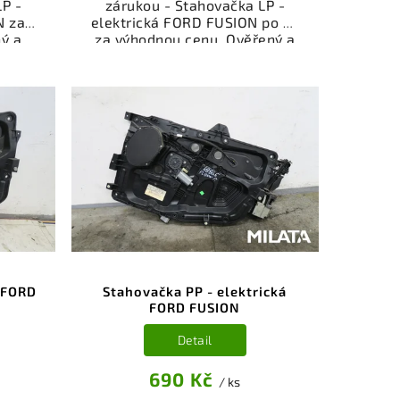
P -
zárukou - Stahovačka LP -
N za
elektrická FORD FUSION po FL
ý a
za výhodnou cenu. Ověřený a
gorie
odzkoušený autodíl kategorie
ti pro
Karoserie - díly a součásti pro
kční
váš vůz. Ověřený a funkční
,
autodíl z vrakoviště,
.
připravený k montáži.
nebo
Nabízíme osobní odběr nebo
shop.
rychlé doručení přes e-shop.
nce
Samozřejmostí je garance
dě
vrácení peněz v případě
nespokojenosti.
 FORD
Stahovačka PP - elektrická
FORD FUSION
Detail
690 Kč
/ ks