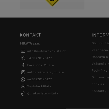
KONTAKT
INFORM
MILATA s.r.o.
Obchodní 
Všeobecné
info
@
iautovrakoviste.cz
Doprava a
+420720126127
Vrácení a
Facebook Milata
Podmínky 
autovrakoviste_milata
Ochrana os
+420720126127
Cookies
Youtube Milata
Kontakty
@vrakoviste.milata