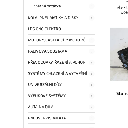
Zpětná zrcátka
elek
vý
KOLA, PNEUMATIKY A DISKY
odzk
Karos
váš
LPG CNG ELEKTRO
MOTORY, ČÁSTI A DÍLY MOTORŮ
Nab
rych
PALIVOVÁ SOUSTAVA
Sa
v
PŘEVODOVKY, ŘAZENÍ A POHON
SYSTÉMY CHLAZENÍ A VYTÁPĚNÍ
UNIVERZÁLNÍ DÍLY
Stah
VÝFUKOVÉ SYSTÉMY
AUTA NA DÍLY
PNEUSERVIS MILATA