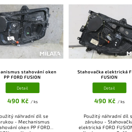
anismus stahování oken
Stahovačka elektrická 
PP FORD FUSION
FUSION
Detail
Detail
490 Kč
490 Kč
/ ks
/ ks
oužitý náhradní díl se
Použitý náhradní díl 
árukou - Mechanismus
zárukou - Stahovačk
ahování oken PP FORD
elektrická FORD FUSIO