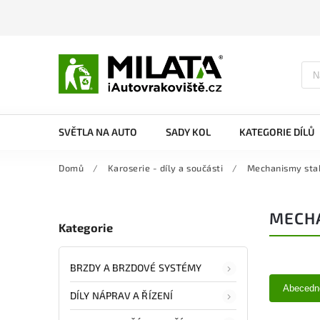
SVĚTLA NA AUTO
SADY KOL
KATEGORIE DÍLŮ
Domů
/
Karoserie - díly a součásti
/
Mechanismy sta
MECHA
Kategorie
BRZDY A BRZDOVÉ SYSTÉMY
Abecedn
DÍLY NÁPRAV A ŘÍZENÍ