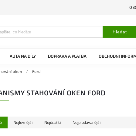
OB
Hledat
AUTA NA DÍLY
DOPRAVA A PLATBA
OBCHODNÍ INFOR
hování oken
/
Ford
NISMY STAHOVÁNÍ OKEN FORD
ě
Nejlevnější
Nejdražší
Nejprodávanější