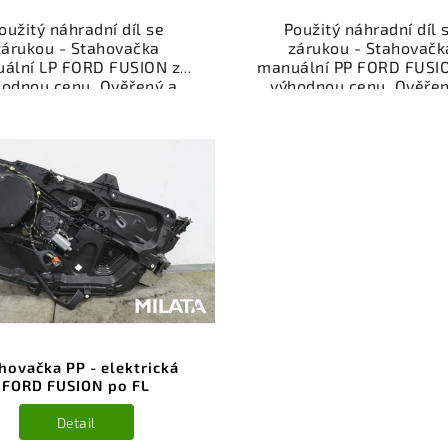
oužitý náhradní díl se
Použitý náhradní díl 
zárukou - Stahovačka
zárukou - Stahovačk
ální LP FORD FUSION za
manuální PP FORD FUSI
hodnou cenu. Ověřený a
výhodnou cenu. Ověřen
oušený autodíl kategorie
odzkoušený autodíl kate
erie - díly a součásti pro
Karoserie - díly a součás
 vůz. Ověřený a funkční
váš vůz. Ověřený a fun
autodíl z vrakoviště,
autodíl z vrakoviště
připravený k montáži.
připravený k montáži
ízíme osobní odběr nebo
Nabízíme osobní odběr 
lé doručení přes e-shop.
rychlé doručení přes e-
mozřejmostí je garance
Samozřejmostí je gara
rácení peněz v případě
vrácení peněz v přípa
nespokojenosti.
nespokojenosti.
hovačka PP - elektrická
FORD FUSION po FL
Detail