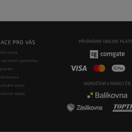
ACE PRO VÁS
informace
 obchodní podmínky
 platba
 reklamace
užívání webu
obních údajů