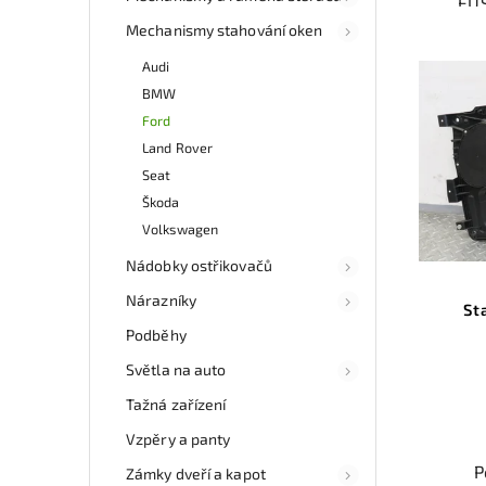
FUS
Ověř
Mechanismy stahování oken
kat
souč
Audi
a fun
BMW
Ford
Nab
rych
Land Rover
Sa
Seat
v
Škoda
Volkswagen
Nádobky ostřikovačů
Nárazníky
St
Podběhy
Světla na auto
Tažná zařízení
Vzpěry a panty
P
Zámky dveří a kapot