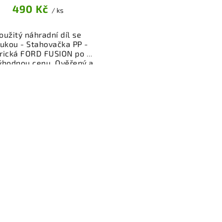
490 Kč
/ ks
oužitý náhradní díl se
ukou - Stahovačka PP -
trická FORD FUSION po FL
ýhodnou cenu. Ověřený a
oušený autodíl kategorie
erie - díly a součásti pro
 vůz. Ověřený a funkční
autodíl z vrakoviště,
připravený k montáži.
ízíme osobní odběr nebo
lé doručení přes e-shop.
mozřejmostí je garance
rácení peněz v případě
nespokojenosti.