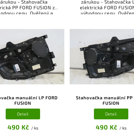
zárukou - Stahovačka
zárukou - Stahovačka L
trická PP FORD FUSION za
elektrická FORD FUSIO
hodnou cenu. Ověřený a
výhodnou cenu. Ověřen
oušený autodíl kategorie
odzkoušený autodíl kate
erie - díly a součásti pro
Karoserie - díly a součás
 vůz. Ověřený a funkční
váš vůz. Ověřený a fun
autodíl z vrakoviště,
autodíl z vrakoviště
připravený k montáži.
připravený k montáži
ízíme osobní odběr nebo
Nabízíme osobní odběr 
lé doručení přes e-shop.
rychlé doručení přes e-
mozřejmostí je garance
Samozřejmostí je gara
rácení peněz v případě
vrácení peněz v přípa
nespokojenosti.
nespokojenosti.
ovačka manuální LP FORD
Stahovačka manuální PP
FUSION
FUSION
Detail
Detail
490 Kč
490 Kč
/ ks
/ ks