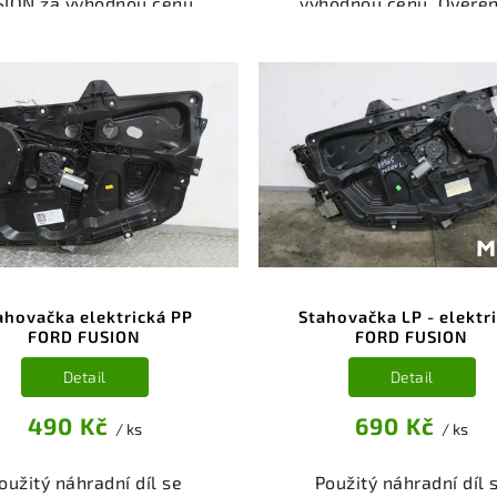
ION za výhodnou cenu.
výhodnou cenu. Ověřen
ený a odzkoušený autodíl
odzkoušený autodíl kate
egorie Karoserie - díly a
Karoserie - díly a součás
ásti pro váš vůz. Ověřený
váš vůz. Ověřený a fun
kční autodíl z vrakoviště,
autodíl z vrakoviště
připravený k montáži.
připravený k montáži
ízíme osobní odběr nebo
Nabízíme osobní odběr 
lé doručení přes e-shop.
rychlé doručení přes e-
mozřejmostí je garance
Samozřejmostí je gara
rácení peněz v případě
vrácení peněz v přípa
nespokojenosti.
nespokojenosti.
ahovačka elektrická PP
Stahovačka LP - elektr
FORD FUSION
FORD FUSION
Detail
Detail
490 Kč
690 Kč
/ ks
/ ks
oužitý náhradní díl se
Použitý náhradní díl 