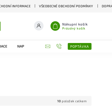
CHODNÍ INFORMACE
VŠEOBECNÉ OBCHODNÍ PODMÍNKY
DOPRA
Nákupní košík
Prázdný košík
MACE
NAPIŠTE NÁM
KONTAKTY
POPTÁVKA
10
položek celkem