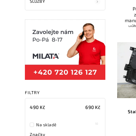
SLUŽBY
P
manu
vý
odzk
Karos
váš
Nab
rych
Sa
v
FILTRY
490
Kč
690
Kč
Sta
10
Na skladě
Značky