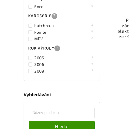
10
Ford
KAROSERIE
?
P
zár
2
hatchback
elek
6
kombi
za v
2
MPV
odzk
Karos
ROK VÝROBY
?
váš
3
2005
4
2006
Nab
3
2009
rych
Sa
v
Vyhledávání
Hledat