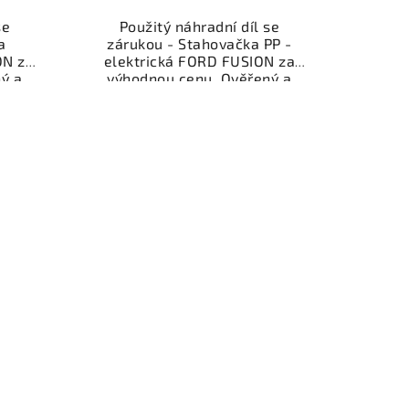
se
Použitý náhradní díl se
a
zárukou - Stahovačka PP -
ON za
elektrická FORD FUSION za
ý a
výhodnou cenu. Ověřený a
gorie
odzkoušený autodíl kategorie
ti pro
Karoserie - díly a součásti pro
kční
váš vůz. Ověřený a funkční
,
autodíl z vrakoviště,
.
připravený k montáži.
nebo
Nabízíme osobní odběr nebo
shop.
rychlé doručení přes e-shop.
nce
Samozřejmostí je garance
dě
vrácení peněz v případě
nespokojenosti.