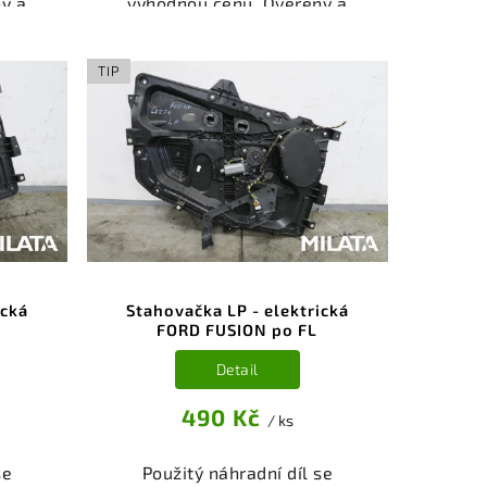
ý a
výhodnou cenu. Ověřený a
gorie
odzkoušený autodíl kategorie
ti pro
Karoserie - díly a součásti pro
kční
váš vůz. Ověřený a funkční
TIP
,
autodíl z vrakoviště,
.
připravený k montáži.
nebo
Nabízíme osobní odběr nebo
shop.
rychlé doručení přes e-shop.
nce
Samozřejmostí je garance
dě
vrácení peněz v případě
nespokojenosti.
ická
Stahovačka LP - elektrická
FORD FUSION po FL
Detail
490 Kč
/ ks
se
Použitý náhradní díl se