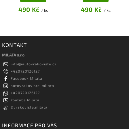
490 Kč
490 Kč
/ ks
/ ks
KONTAKT
MILATA s.r.o.
info
@
iautovrakoviste.cz
+420720126127
Facebook Milata
autovrakoviste_milata
+420720126127
Youtube Milata
@vrakoviste.milata
INFORMACE PRO VÁS