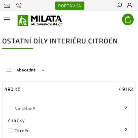
POPTÁVKA
Hledat
OSTATNÍ DÍLY INTERIÉRU CITROËN
Abecedně
Nejlevnější
490
Kč
491
Kč
Nejdražší
Nejprodávanější
2
Na skladě
Značky
2
Citroën