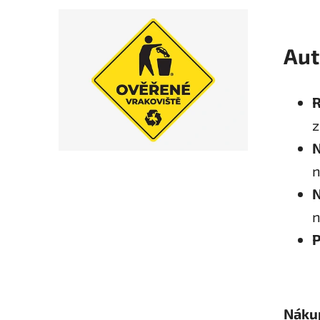
Aut
R
z
N
n
N
n
P
Nákup