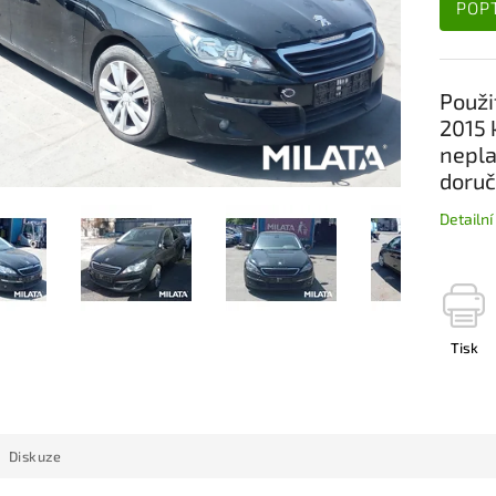
POP
Použi
2015 
nepla
doruč
Detailn
Tisk
Diskuze