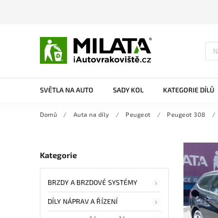
SVĚTLA NA AUTO
SADY KOL
KATEGORIE DÍLŮ
Domů
/
Auta na díly
/
Peugeot
/
Peugeot 308
/
Kategorie
BRZDY A BRZDOVÉ SYSTÉMY
DÍLY NÁPRAV A ŘÍZENÍ