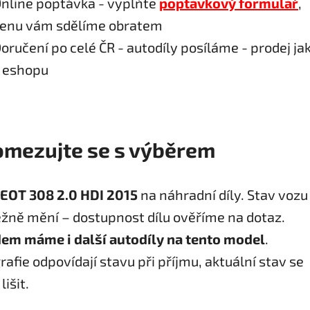
nline poptávka - vyplňte
poptávkový formulář
,
enu vám sdělíme obratem
oručení po celé ČR - autodíly posíláme - prodej ja
 eshopu
mezujte se s výběrem
EOT 308 2.0 HDI 2015
na náhradní díly. Stav vozu
žně mění – dostupnost dílu ověříme na dotaz.
em máme i další autodíly na tento model
.
rafie odpovídají stavu při příjmu, aktuální stav se
išit.