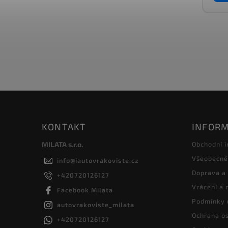
KONTAKT
INFORM
MILATA s.r.o.
Obchodní 
Všeobecné
info
@
iautovrakoviste.cz
Doprava a
+420720126127
Vrácení a
Facebook Milata
Podmínky 
autovrakoviste_milata
Ochrana os
+420720126127