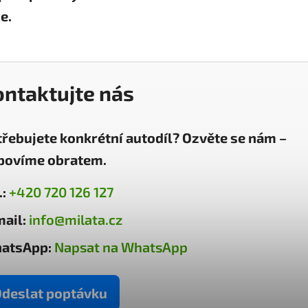
e.
ontaktujte nás
třebujete konkrétní autodíl? Ozvěte se nám –
povíme obratem.
.:
+420 720 126 127
ail:
info@milata.cz
atsApp:
Napsat na WhatsApp
deslat poptávku