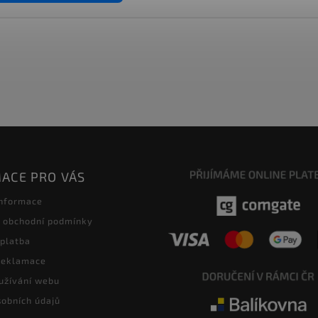
ACE PRO VÁS
informace
 obchodní podmínky
 platba
 reklamace
užívání webu
obních údajů