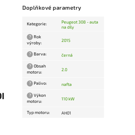
Doplňkové parametry
Peugeot 308 - auta
Kategorie
:
na díly
?
Rok
2015
výroby
:
?
Barva
:
černá
?
Obsah
2.0
motoru
:
?
Palivo
:
nafta
DI
?
Výkon
110 kW
motoru
:
Typ motoru
:
AH01