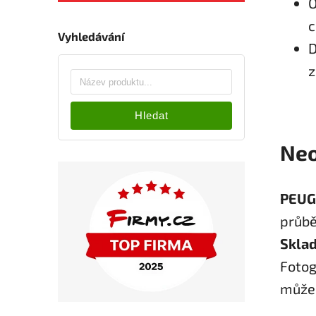
O
c
Vyhledávání
D
z
Hledat
Neo
PEUG
průbě
Sklad
Fotog
může l