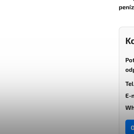
peníz
K
Po
od
Tel
E-m
Wh
O