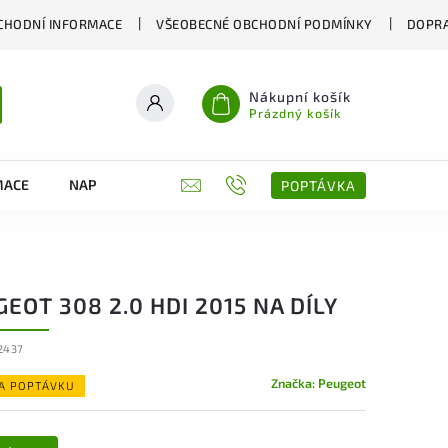
CHODNÍ INFORMACE
VŠEOBECNÉ OBCHODNÍ PODMÍNKY
DOPRA
Nákupní košík
Prázdný košík
MACE
NAPIŠTE NÁM
KONTAKTY
POPTÁVKA
EOT 308 2.0 HDI 2015 NA DÍLY
2437
Značka:
Peugeot
NA POPTÁVKU