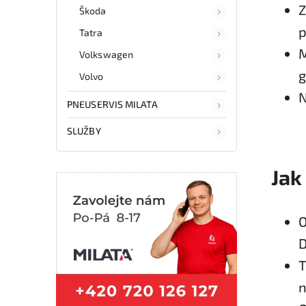
Z
Škoda
p
Tatra
M
Volkswagen
g
Volvo
N
PNEUSERVIS MILATA
SLUŽBY
Jak
O
D
T
n