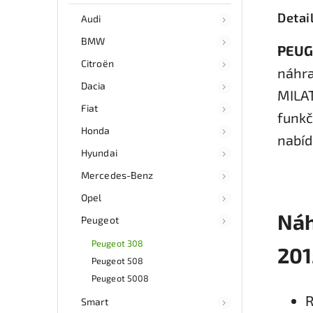
Detai
Audi
BMW
PEUG
Citroën
náhra
Dacia
MILAT
Fiat
funkč
Honda
nabíd
Hyundai
Mercedes-Benz
Opel
Náh
Peugeot
Peugeot 308
201
Peugeot 508
Peugeot 5008
R
Smart